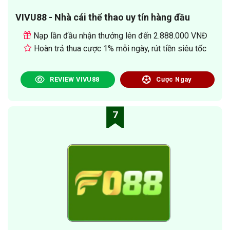
VIVU88 - Nhà cái thể thao uy tín hàng đầu
Nạp lần đầu nhận thưởng lên đến 2.888.000 VNĐ
Hoàn trả thua cược 1% mỗi ngày, rút tiền siêu tốc
REVIEW VIVU88
Cược Ngay
7