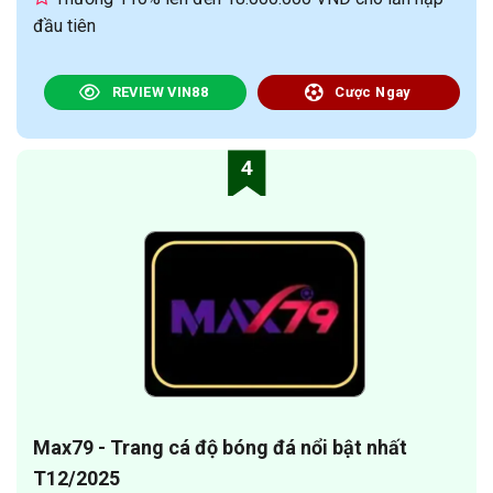
đầu tiên
REVIEW VIN88
Cược Ngay
4
Max79 - Trang cá độ bóng đá nổi bật nhất
T12/2025