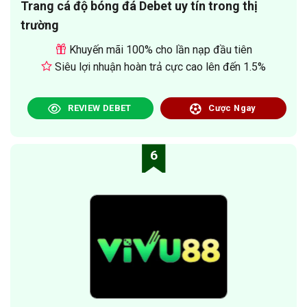
Trang cá độ bóng đá Debet uy tín trong thị
trường
Khuyến mãi 100% cho lần nạp đầu tiên
Siêu lợi nhuận hoàn trả cực cao lên đến 1.5%
REVIEW DEBET
Cược Ngay
6