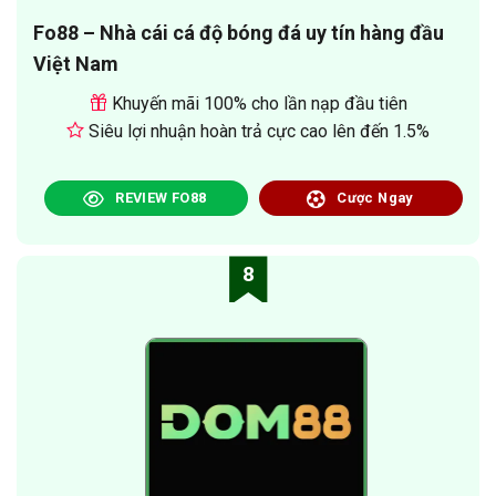
Fo88 – Nhà cái cá độ bóng đá uy tín hàng đầu
Việt Nam
Khuyến mãi 100% cho lần nạp đầu tiên
Siêu lợi nhuận hoàn trả cực cao lên đến 1.5%
REVIEW FO88
Cược Ngay
8