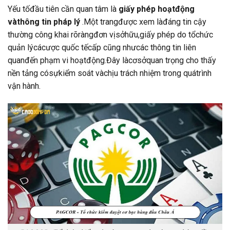
Yếu tốđầu tiên cần quan tâm là
giấy phép hoạtđộng
vàthông tin pháp lý
.Một trangđược xem làđáng tin cậy
thường công khai rõràngđơn vịsởhữu,giấy phép do tổchức
quản lýcácược quốc tếcấp cũng nhưcác thông tin liên
quanđến phạm vi hoạtđộng.Đây làcơsởquan trọng cho thấy
nền tảng cósựkiểm soát vàchịu trách nhiệm trong quátrình
vận hành.