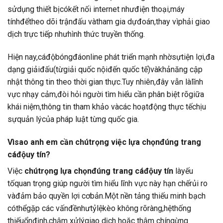
sửdụng thiết bịcókết nối internet nhưđiện thoại,máy
tínhđểtheo dõi trậnđấu vàtham gia dựđoán,thay vìphải giao
dịch trực tiếp nhưhình thức truyền thống.
Hiện nay,cáđộbóngđáonline phát triển mạnh nhờsựtiện lợi,đa
dạng giảiđấu(từgiải quốc nộiđến quốc tế)vàkhảnăng cập
nhật thông tin theo thời gian thực.Tuy nhiên,đây vẫn làlĩnh
vực nhạy cảm,đòi hỏi người tìm hiểu cần phân biệt rõgiữa
khái niệm,thông tin tham khảo vàcác hoạtđộng thực tếchịu
sựquản lýcủa pháp luật từng quốc gia.
Vìsao anh em cần chútrọng việc lựa chọnđúng trang
cáđộuy tín?
Việc
chútrọng lựa chọnđúng trang cáđộuy tín
làyếu
tốquan trọng giúp người tìm hiểu lĩnh vực này hạn chếrủi ro
vàđảm bảo quyền lợi cơbản.Một nền tảng thiếu minh bạch
cóthểgặp các vấnđềnhưtỷlệkèo không rõràng,hệthống
thiếuổnđịnh,chậm xửlýgiao dịch hoặc thậm chíngừng