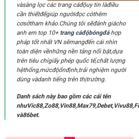
vàsàng lọc các trang cáđộuy tín làđiều
cần thiếtđểgiúp ngườiđọc cóthêm
cơsởtham khảo.Chúng tôi sẽđánh giácho
anh em top 10+
trang cáđộbóngđá
hợp
pháp tốt nhất VN sẽmangđến cái nhìn
toàn diện vềnhững nền tảng nổi bật,dựa
trên tiêu chígiấy phép quốc tế,chất lượng
hệthống,mứcđộổnđịnh,trải nghiệm người
dùng vàdanh tiếng trên thịtrường.
Danh sách này bao gồm các cái tên
nhưVic88,Zo88,Vin88,Max79,Debet,Vivu88,
và86bet.