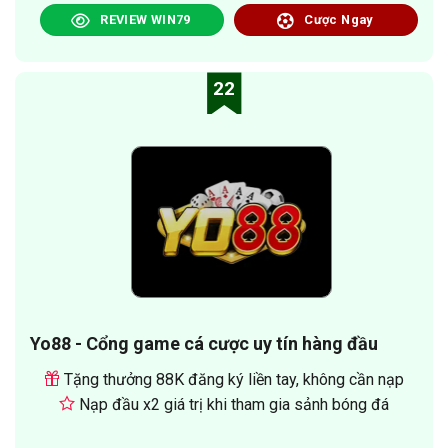
REVIEW WIN79
Cược Ngay
22
Yo88 - Cổng game cá cược uy tín hàng đầu
Tặng thưởng 88K đăng ký liền tay, không cần nạp
Nạp đầu x2 giá trị khi tham gia sảnh bóng đá