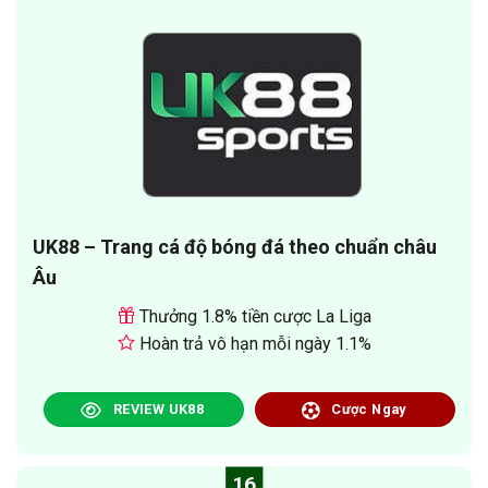
UK88 – Trang cá độ bóng đá theo chuẩn châu
Âu
Thưởng 1.8% tiền cược La Liga
Hoàn trả vô hạn mỗi ngày 1.1%
REVIEW UK88
Cược Ngay
16