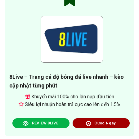
8Live – Trang cá độ bóng đá live nhanh – kèo
cập nhật từng phút
Khuyến mãi 100% cho lần nạp đầu tiên
Siêu lợi nhuận hoàn trả cực cao lên đến 1.5%
REVIEW 8LIVE
Cược Ngay