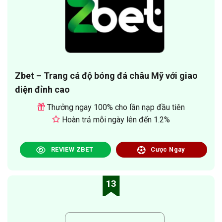
Zbet – Trang cá độ bóng đá châu Mỹ với giao
diện đỉnh cao
Thưởng ngay 100% cho lần nạp đầu tiên
Hoàn trả mỗi ngày lên đến 1.2%
REVIEW ZBET
Cược Ngay
13