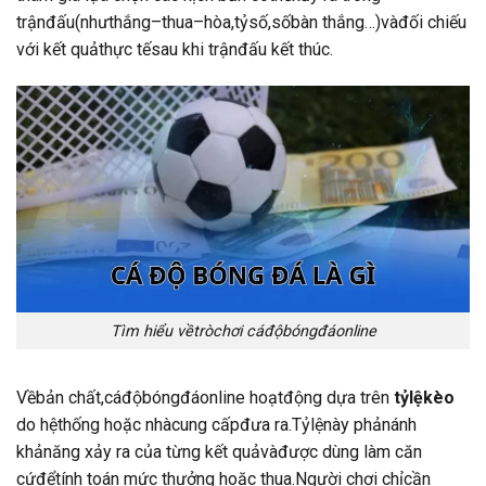
trậnđấu(nhưthắng–thua–hòa,tỷsố,sốbàn thắng…)vàđối chiếu
với kết quảthực tếsau khi trậnđấu kết thúc.
Tìm hiểu vềtròchơi cáđộbóngđáonline
Vềbản chất,cáđộbóngđáonline hoạtđộng dựa trên
tỷlệkèo
do hệthống hoặc nhàcung cấpđưa ra.Tỷlệnày phảnánh
khảnăng xảy ra của từng kết quảvàđược dùng làm căn
cứđểtính toán mức thưởng hoặc thua.Người chơi chỉcần