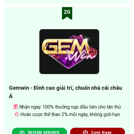
20
Gemwin - Đỉnh cao giải trí, chuẩn nhà cái châu
Á
Nhận ngay 100% thưởng nạp đầu tiên cho tân thủ
Hoàn cược thể thao 2% mỗi ngày, không giới hạn
REVIEW GEMWIN
Cược Ngay