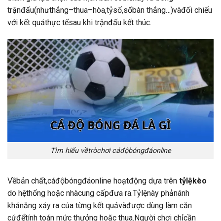
trậnđấu(nhưthắng–thua–hòa,tỷsố,sốbàn thắng…)vàđối chiếu
với kết quảthực tếsau khi trậnđấu kết thúc.
Tìm hiểu vềtròchơi cáđộbóngđáonline
Vềbản chất,cáđộbóngđáonline hoạtđộng dựa trên
tỷlệkèo
do hệthống hoặc nhàcung cấpđưa ra.Tỷlệnày phảnánh
khảnăng xảy ra của từng kết quảvàđược dùng làm căn
cứđểtính toán mức thưởng hoặc thua.Người chơi chỉcần