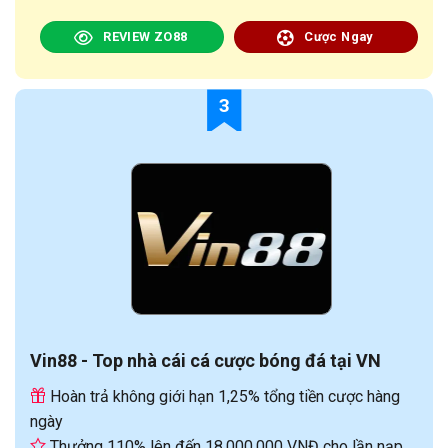
REVIEW ZO88
Cược Ngay
3
Vin88 - Top nhà cái cá cược bóng đá tại VN
Hoàn trả không giới hạn 1,25% tổng tiền cược hàng
ngày
Thưởng 110% lên đến 18.000.000 VNĐ cho lần nạp