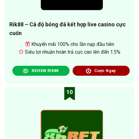
Rik88 – Cá độ bóng đá kết hợp live casino cực
cuốn
Khuyến mãi 100% cho lần nạp đầu tiên
Siêu lợi nhuận hoàn trả cực cao lên đến 1.5%
REVIEW RIK88
Cược Ngay
10