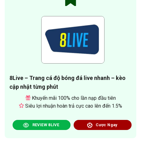
8Live – Trang cá độ bóng đá live nhanh – kèo
cập nhật từng phút
Khuyến mãi 100% cho lần nạp đầu tiên
Siêu lợi nhuận hoàn trả cực cao lên đến 1.5%
REVIEW 8LIVE
Cược Ngay