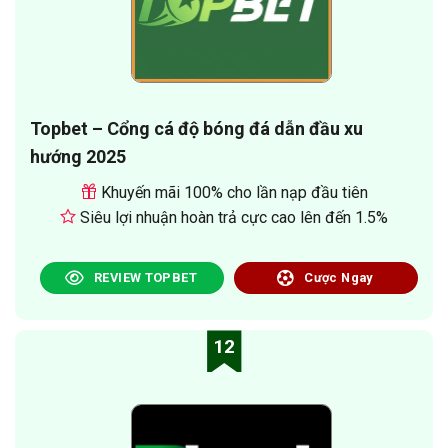
Topbet – Cổng cá độ bóng đá dẫn đầu xu
hướng 2025
Khuyến mãi 100% cho lần nạp đầu tiên
Siêu lợi nhuận hoàn trả cực cao lên đến 1.5%
REVIEW TOPBET
Cược Ngay
12