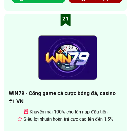
21
WIN79 - Cổng game cá cược bóng đá, casino
#1 VN
Khuyến mãi 100% cho lần nạp đầu tiên
Siêu lợi nhuận hoàn trả cực cao lên đến 1.5%