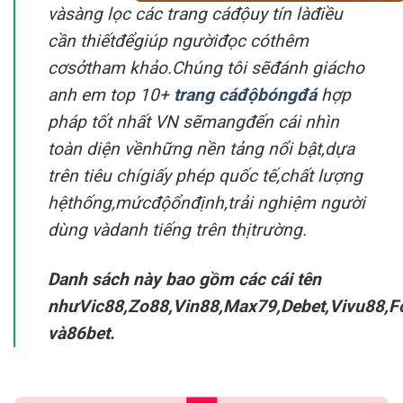
vàsàng lọc các trang cáđộuy tín làđiều
cần thiếtđểgiúp ngườiđọc cóthêm
cơsởtham khảo.Chúng tôi sẽđánh giácho
anh em top 10+
trang cáđộbóngđá
hợp
pháp tốt nhất VN sẽmangđến cái nhìn
toàn diện vềnhững nền tảng nổi bật,dựa
trên tiêu chígiấy phép quốc tế,chất lượng
hệthống,mứcđộổnđịnh,trải nghiệm người
dùng vàdanh tiếng trên thịtrường.
Danh sách này bao gồm các cái tên
nhưVic88,Zo88,Vin88,Max79,Debet,Vivu88,
và86bet.