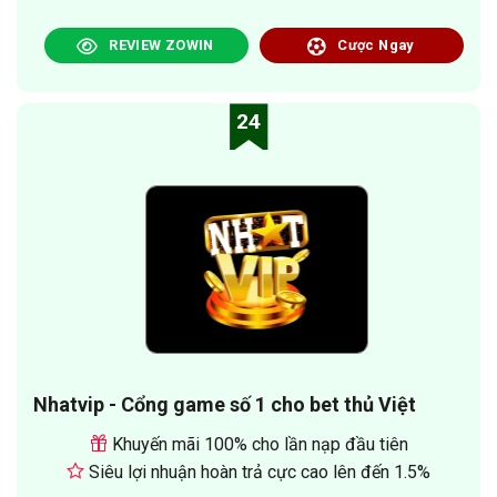
REVIEW ZOWIN
Cược Ngay
24
Nhatvip - Cổng game số 1 cho bet thủ Việt
Khuyến mãi 100% cho lần nạp đầu tiên
Siêu lợi nhuận hoàn trả cực cao lên đến 1.5%