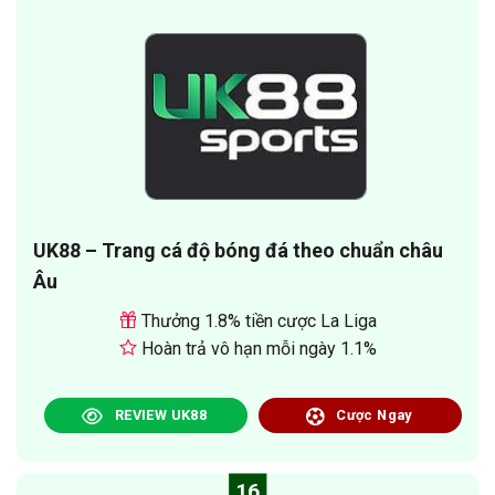
UK88 – Trang cá độ bóng đá theo chuẩn châu
Âu
Thưởng 1.8% tiền cược La Liga
Hoàn trả vô hạn mỗi ngày 1.1%
REVIEW UK88
Cược Ngay
16