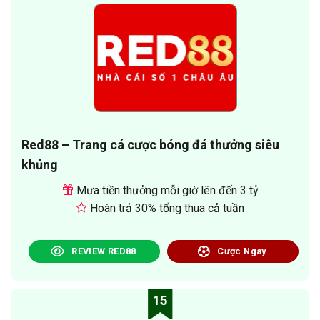
Red88 – Trang cá cược bóng đá thưởng siêu
khủng
Mưa tiền thưởng mỗi giờ lên đến 3 tỷ
Hoàn trả 30% tổng thua cả tuần
REVIEW RED88
Cược Ngay
15