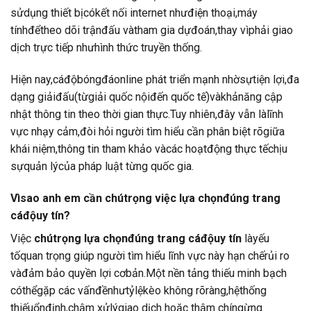
sửdụng thiết bịcókết nối internet nhưđiện thoại,máy
tínhđểtheo dõi trậnđấu vàtham gia dựđoán,thay vìphải giao
dịch trực tiếp nhưhình thức truyền thống.
Hiện nay,cáđộbóngđáonline phát triển mạnh nhờsựtiện lợi,đa
dạng giảiđấu(từgiải quốc nộiđến quốc tế)vàkhảnăng cập
nhật thông tin theo thời gian thực.Tuy nhiên,đây vẫn làlĩnh
vực nhạy cảm,đòi hỏi người tìm hiểu cần phân biệt rõgiữa
khái niệm,thông tin tham khảo vàcác hoạtđộng thực tếchịu
sựquản lýcủa pháp luật từng quốc gia.
Vìsao anh em cần chútrọng việc lựa chọnđúng trang
cáđộuy tín?
Việc
chútrọng lựa chọnđúng trang cáđộuy tín
làyếu
tốquan trọng giúp người tìm hiểu lĩnh vực này hạn chếrủi ro
vàđảm bảo quyền lợi cơbản.Một nền tảng thiếu minh bạch
cóthểgặp các vấnđềnhưtỷlệkèo không rõràng,hệthống
thiếuổnđịnh,chậm xửlýgiao dịch hoặc thậm chíngừng