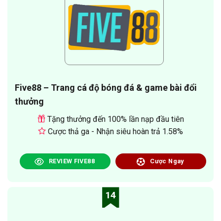
Five88 – Trang cá độ bóng đá & game bài đổi
thưởng
Tặng thưởng đến 100% lần nạp đầu tiên
Cược thả ga - Nhận siêu hoàn trả 1.58%
REVIEW FIVE88
Cược Ngay
14