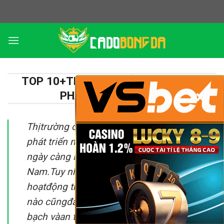
Skip
to
content
TOP 10+TRANG CÁĐỘBÓNGĐÁHỢP
×
PHÁP TỐT NHẤT VN
Thịtrường cácược bóngđátrực tuyếnđang
phát triển mạnh mẽcùng với sựquan tâm
ngày càng lớn của người dùng tại Việt
Nam.Tuy nhiên,giữa hàng loạt website
hoạtđộng tràn lan,không phải nền tảng
nào cũngđảm bảo yếu tốhợp pháp,minh
bạch vàan toàn.Chính vìvậy,việc tổng hợp