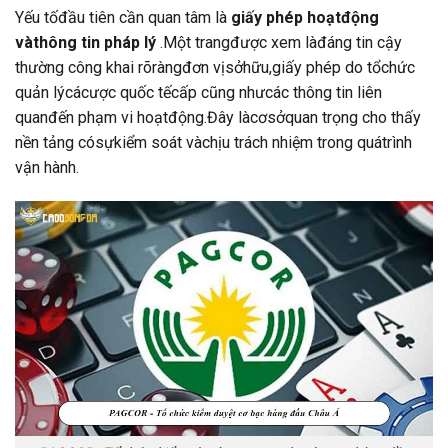
Yếu tốđầu tiên cần quan tâm là
giấy phép hoạtđộng
vàthông tin pháp lý
.Một trangđược xem làđáng tin cậy
thường công khai rõràngđơn vịsởhữu,giấy phép do tổchức
quản lýcácược quốc tếcấp cũng nhưcác thông tin liên
quanđến phạm vi hoạtđộng.Đây làcơsởquan trọng cho thấy
nền tảng cósựkiểm soát vàchịu trách nhiệm trong quátrình
vận hành.