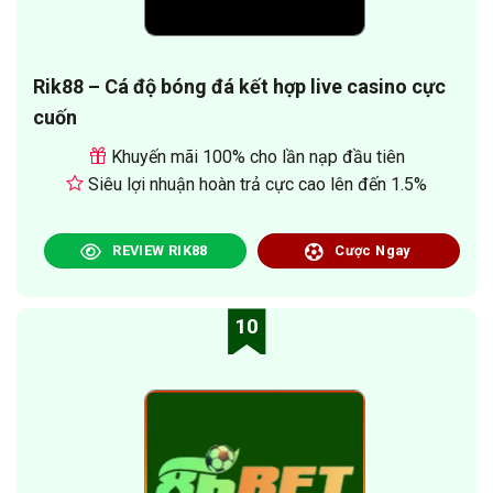
Rik88 – Cá độ bóng đá kết hợp live casino cực
cuốn
Khuyến mãi 100% cho lần nạp đầu tiên
Siêu lợi nhuận hoàn trả cực cao lên đến 1.5%
REVIEW RIK88
Cược Ngay
10