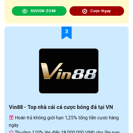
REVIEW ZO88
Cược Ngay
3
Vin88 - Top nhà cái cá cược bóng đá tại VN
Hoàn trả không giới hạn 1,25% tổng tiền cược hàng
ngày
Thưởng 110% lên đến 18.000.000 VNĐ cho lần nạp