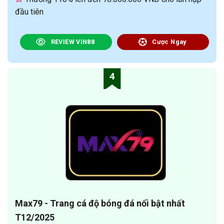
đầu tiên
REVIEW VIN88
Cược Ngay
4
Max79 - Trang cá độ bóng đá nổi bật nhất
T12/2025