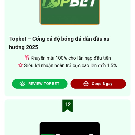
Topbet – Cổng cá độ bóng đá dẫn đầu xu
hướng 2025
Khuyến mãi 100% cho lần nạp đầu tiên
Siêu lợi nhuận hoàn trả cực cao lên đến 1.5%
REVIEW TOPBET
Cược Ngay
12