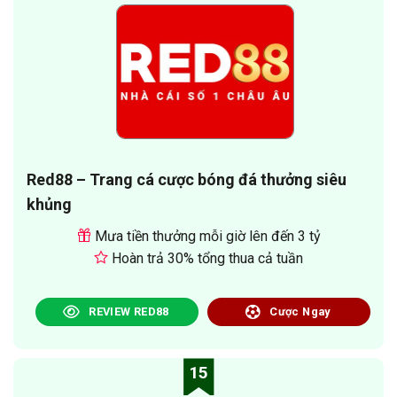
Red88 – Trang cá cược bóng đá thưởng siêu
khủng
Mưa tiền thưởng mỗi giờ lên đến 3 tỷ
Hoàn trả 30% tổng thua cả tuần
REVIEW RED88
Cược Ngay
15