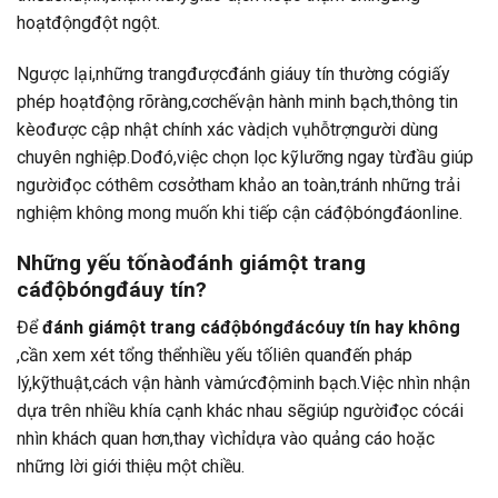
hoạtđộngđột ngột.
Ngược lại,những trangđượcđánh giáuy tín thường cógiấy
phép hoạtđộng rõràng,cơchếvận hành minh bạch,thông tin
kèođược cập nhật chính xác vàdịch vụhỗtrợngười dùng
chuyên nghiệp.Dođó,việc chọn lọc kỹlưỡng ngay từđầu giúp
ngườiđọc cóthêm cơsởtham khảo an toàn,tránh những trải
nghiệm không mong muốn khi tiếp cận cáđộbóngđáonline.
Những yếu tốnàođánh giámột trang
cáđộbóngđáuy tín?
Để
đánh giámột trang cáđộbóngđácóuy tín hay không
,cần xem xét tổng thểnhiều yếu tốliên quanđến pháp
lý,kỹthuật,cách vận hành vàmứcđộminh bạch.Việc nhìn nhận
dựa trên nhiều khía cạnh khác nhau sẽgiúp ngườiđọc cócái
nhìn khách quan hơn,thay vìchỉdựa vào quảng cáo hoặc
những lời giới thiệu một chiều.