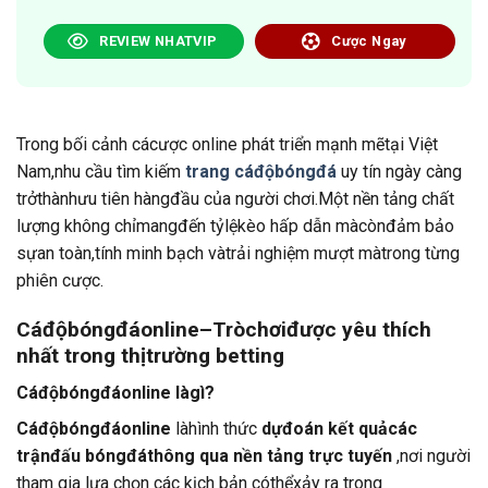
REVIEW NHATVIP
Cược Ngay
Trong bối cảnh cácược online phát triển mạnh mẽtại Việt
Nam,nhu cầu tìm kiếm
trang cáđộbóngđá
uy tín ngày càng
trởthànhưu tiên hàngđầu của người chơi.Một nền tảng chất
lượng không chỉmangđến tỷlệkèo hấp dẫn màcònđảm bảo
sựan toàn,tính minh bạch vàtrải nghiệm mượt màtrong từng
phiên cược.
Cáđộbóngđáonline–Tròchơiđược yêu thích
nhất trong thịtrường betting
Cáđộbóngđáonline làgì?
Cáđộbóngđáonline
làhình thức
dựđoán kết quảcác
trậnđấu bóngđáthông qua nền tảng trực tuyến
,nơi người
tham gia lựa chọn các kịch bản cóthểxảy ra trong