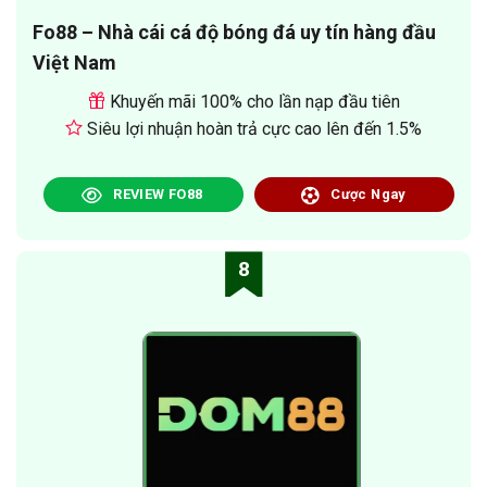
Fo88 – Nhà cái cá độ bóng đá uy tín hàng đầu
Việt Nam
Khuyến mãi 100% cho lần nạp đầu tiên
Siêu lợi nhuận hoàn trả cực cao lên đến 1.5%
REVIEW FO88
Cược Ngay
8