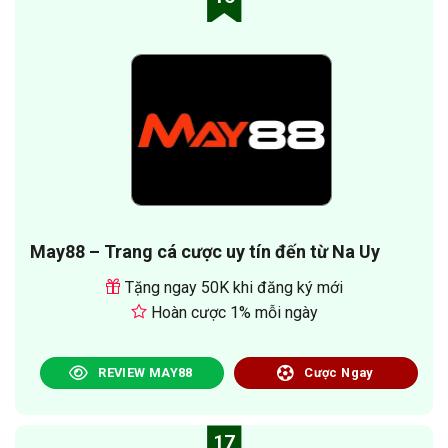
May88 – Trang cá cược uy tín đến từ Na Uy
Tặng ngay 50K khi đăng ký mới
Hoàn cược 1% mỗi ngày
REVIEW MAY88
Cược Ngay
17