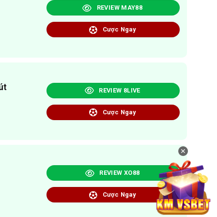
REVIEW MAY88
Cược Ngay
út
REVIEW 8LIVE
Cược Ngay
✕
REVIEW XO88
Cược Ngay