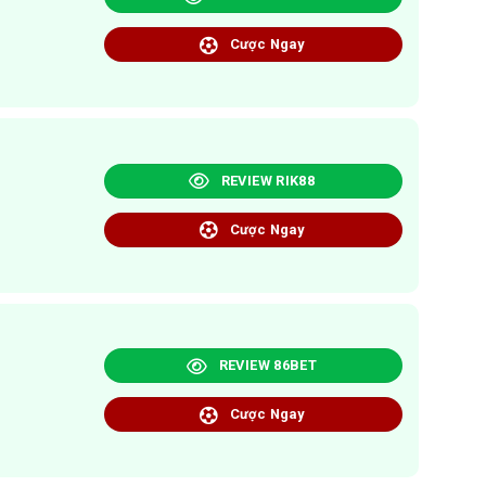
Cược Ngay
REVIEW RIK88
Cược Ngay
REVIEW 86BET
Cược Ngay