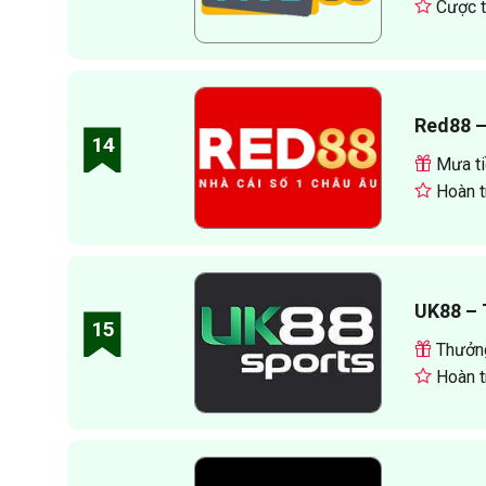
Cược t
Red88 –
14
Mưa ti
Hoàn t
UK88 – 
15
Thưởng
Hoàn t