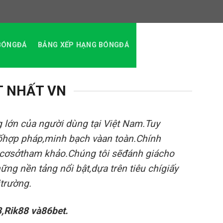
BÓNGĐÁ
BẢNG XẾP HẠNG BÓNGĐÁ
 NHẤT VN
lớn của người dùng tại Việt Nam.Tuy
tốhợp pháp,minh bạch vàan toàn.Chính
êm cơsởtham khảo.Chúng tôi sẽđánh giácho
ng nền tảng nổi bật,dựa trên tiêu chígiấy
trường.
,Rik88 và86bet.