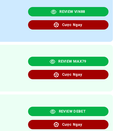
REVIEW VIN88
Cược Ngay
REVIEW MAX79
Cược Ngay
REVIEW DEBET
Cược Ngay