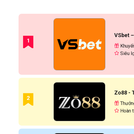
VSbet –
1
Khuyến
Siêu lợ
Zo88 - 
2
Thưởng
Hoàn t