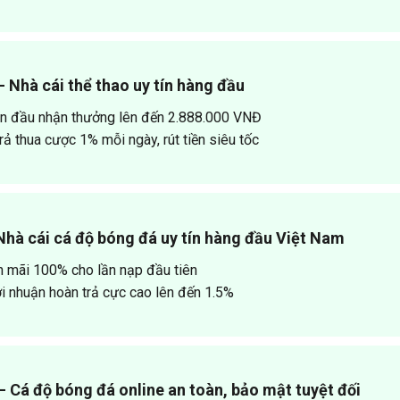
- Nhà cái thể thao uy tín hàng đầu
n đầu nhận thưởng lên đến 2.888.000 VNĐ
ả thua cược 1% mỗi ngày, rút tiền siêu tốc
Nhà cái cá độ bóng đá uy tín hàng đầu Việt Nam
 mãi 100% cho lần nạp đầu tiên
i nhuận hoàn trả cực cao lên đến 1.5%
 Cá độ bóng đá online an toàn, bảo mật tuyệt đối