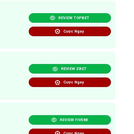
REVIEW TOPBET
Cược Ngay
REVIEW ZBET
Cược Ngay
REVIEW FIVE88
Cược Ngay