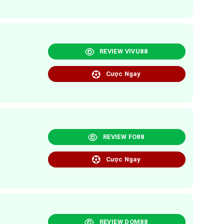
REVIEW VIVU88
Cược Ngay
REVIEW FO88
Cược Ngay
REVIEW DOM88