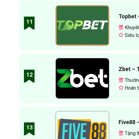
Topbet 
11
Khuyến
Siêu lợ
Zbet – 
12
Thưởng
Hoàn t
Five88 
13
Tặng t