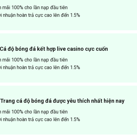
 mãi 100% cho lần nạp đầu tiên
i nhuận hoàn trả cực cao lên đến 1.5%
 Cá độ bóng đá kết hợp live casino cực cuốn
 mãi 100% cho lần nạp đầu tiên
i nhuận hoàn trả cực cao lên đến 1.5%
 Trang cá độ bóng đá được yêu thích nhất hiện nay
 mãi 100% cho lần nạp đầu tiên
i nhuận hoàn trả cực cao lên đến 1.5%