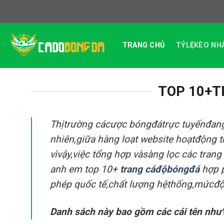
Skip
to
TRANG CHỦ
TỶLỆKÈO NH
content
TOP 10+
Thịtrường cácược bóngđátrực tuyếnđang
nhiên,giữa hàng loạt website hoạtđộng 
vìvậy,việc tổng hợp vàsàng lọc các tra
anh em top 10+
trang cáđộbóngđá
hợp 
phép quốc tế,chất lượng hệthống,mứcđộổ
Danh sách này bao gồm các cái tên nh