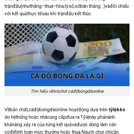
trậnđấu(nhưthắng–thua–hòa,tỷsố,sốbàn thắng…)vàđối chiếu
với kết quảthực tếsau khi trậnđấu kết thúc.
Tìm hiểu vềtròchơi cáđộbóngđáonline
Vềbản chất,cáđộbóngđáonline hoạtđộng dựa trên
tỷlệkèo
do hệthống hoặc nhàcung cấpđưa ra.Tỷlệnày phảnánh
khảnăng xảy ra của từng kết quảvàđược dùng làm căn
cứđểtính toán mức thưởng hoặc thua.Người chơi chỉcần