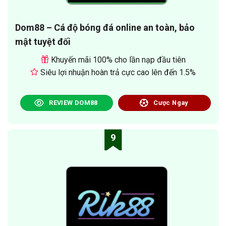
Dom88 – Cá độ bóng đá online an toàn, bảo
mật tuyệt đối
Khuyến mãi 100% cho lần nạp đầu tiên
Siêu lợi nhuận hoàn trả cực cao lên đến 1.5%
REVIEW DOM88
Cược Ngay
9