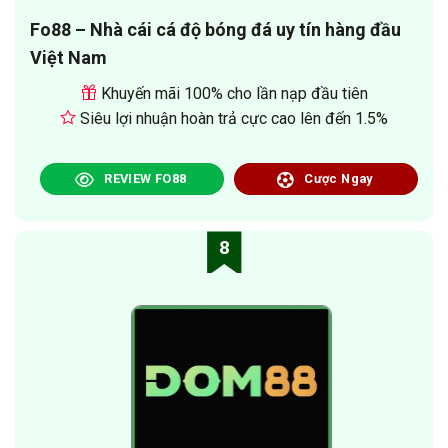
Fo88 – Nhà cái cá độ bóng đá uy tín hàng đầu
Việt Nam
Khuyến mãi 100% cho lần nạp đầu tiên
Siêu lợi nhuận hoàn trả cực cao lên đến 1.5%
REVIEW FO88
Cược Ngay
8