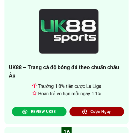
UK88 – Trang cá độ bóng đá theo chuẩn châu
Âu
Thưởng 1.8% tiền cược La Liga
Hoàn trả vô hạn mỗi ngày 1.1%
REVIEW UK88
Cược Ngay
16