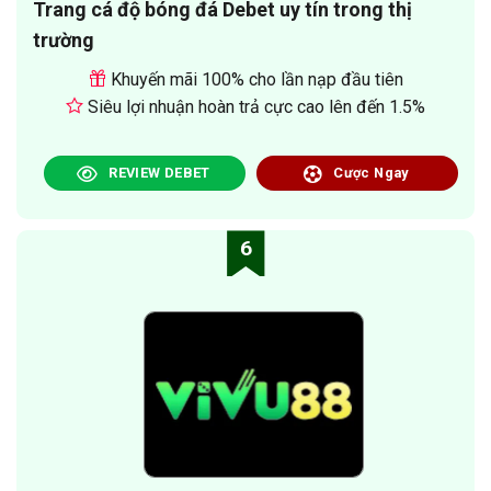
Trang cá độ bóng đá Debet uy tín trong thị
trường
Khuyến mãi 100% cho lần nạp đầu tiên
Siêu lợi nhuận hoàn trả cực cao lên đến 1.5%
REVIEW DEBET
Cược Ngay
6