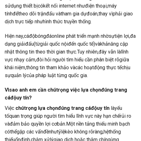
sửdụng thiết bịcókết nối internet nhưđiện thoại,máy
tínhđểtheo dõi trậnđấu vàtham gia dựđoán,thay vìphải giao
dịch trực tiếp nhưhình thức truyền thống.
Hiện nay,cáđộbóngđáonline phát triển mạnh nhờsựtiện lợi,đa
dạng giảiđấu(từgiải quốc nộiđến quốc tế)vàkhảnăng cập
nhật thông tin theo thời gian thực.Tuy nhiên,đây vẫn làlĩnh
vực nhạy cảm,đòi hỏi người tìm hiểu cần phân biệt rõgiữa
khái niệm,thông tin tham khảo vàcác hoạtđộng thực tếchịu
sựquản lýcủa pháp luật từng quốc gia.
Vìsao anh em cần chútrọng việc lựa chọnđúng trang
cáđộuy tín?
Việc
chútrọng lựa chọnđúng trang cáđộuy tín
làyếu
tốquan trọng giúp người tìm hiểu lĩnh vực này hạn chếrủi ro
vàđảm bảo quyền lợi cơbản.Một nền tảng thiếu minh bạch
cóthểgặp các vấnđềnhưtỷlệkèo không rõràng,hệthống
thiếuổnđịnh,chậm xửlýgiao dịch hoặc thậm chíngừng