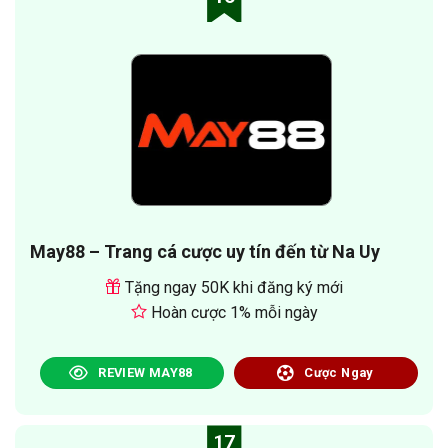
May88 – Trang cá cược uy tín đến từ Na Uy
Tặng ngay 50K khi đăng ký mới
Hoàn cược 1% mỗi ngày
REVIEW MAY88
Cược Ngay
17