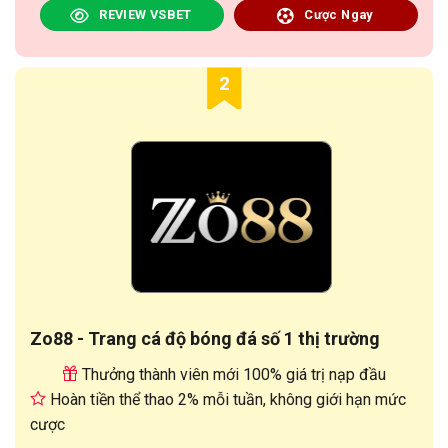
REVIEW VSBET
Cược Ngay
2
Zo88 - Trang cá độ bóng đá số 1 thị trường
Thưởng thành viên mới 100% giá trị nạp đầu
Hoàn tiền thể thao 2% mỗi tuần, không giới hạn mức
cược