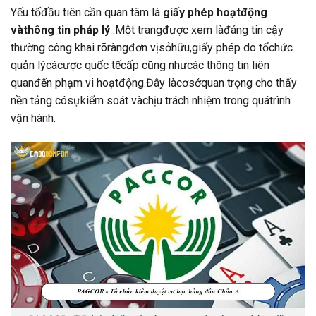
Yếu tốđầu tiên cần quan tâm là
giấy phép hoạtđộng
vàthông tin pháp lý
.Một trangđược xem làđáng tin cậy
thường công khai rõràngđơn vịsởhữu,giấy phép do tổchức
quản lýcácược quốc tếcấp cũng nhưcác thông tin liên
quanđến phạm vi hoạtđộng.Đây làcơsởquan trọng cho thấy
nền tảng cósựkiểm soát vàchịu trách nhiệm trong quátrình
vận hành.