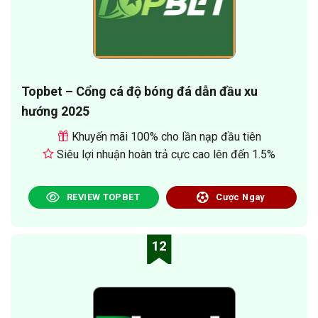
Topbet – Cổng cá độ bóng đá dẫn đầu xu
hướng 2025
Khuyến mãi 100% cho lần nạp đầu tiên
Siêu lợi nhuận hoàn trả cực cao lên đến 1.5%
REVIEW TOPBET
Cược Ngay
12