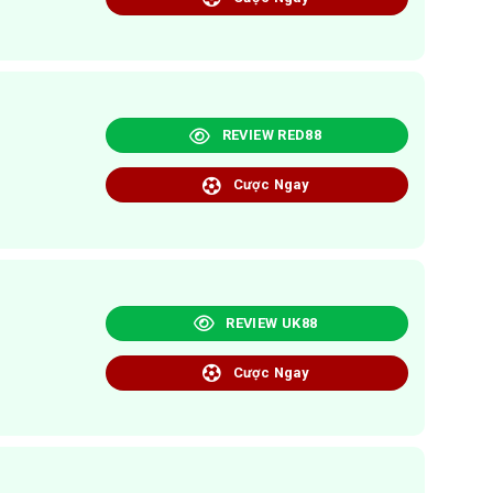
REVIEW RED88
Cược Ngay
REVIEW UK88
Cược Ngay