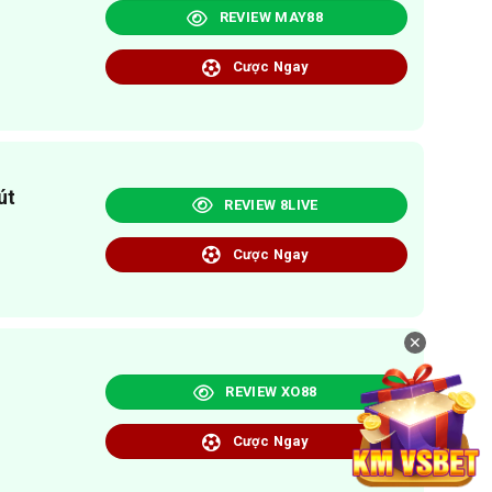
REVIEW MAY88
Cược Ngay
út
REVIEW 8LIVE
Cược Ngay
✕
REVIEW XO88
Cược Ngay