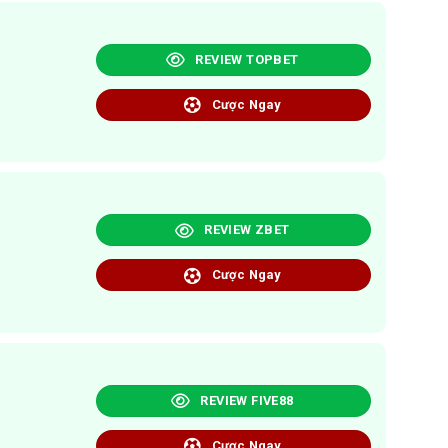
REVIEW TOPBET
Cược Ngay
REVIEW ZBET
Cược Ngay
REVIEW FIVE88
Cược Ngay