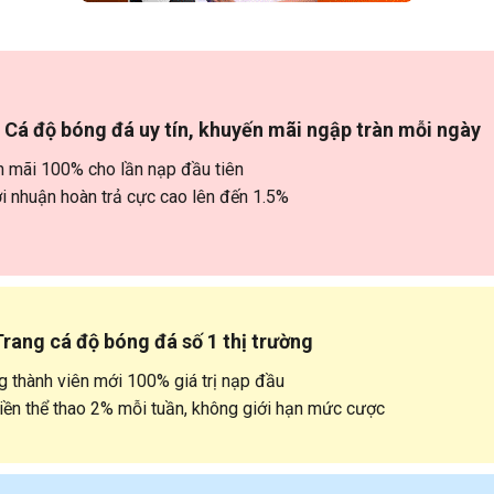
 Cá độ bóng đá uy tín, khuyến mãi ngập tràn mỗi ngày
 mãi 100% cho lần nạp đầu tiên
i nhuận hoàn trả cực cao lên đến 1.5%
Trang cá độ bóng đá số 1 thị trường
 thành viên mới 100% giá trị nạp đầu
iền thể thao 2% mỗi tuần, không giới hạn mức cược