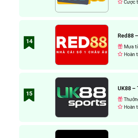
Cược t
Red88 –
14
Mưa ti
Hoàn t
UK88 – 
15
Thưởng
Hoàn t