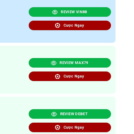
REVIEW VIN88
Cược Ngay
REVIEW MAX79
Cược Ngay
REVIEW DEBET
Cược Ngay