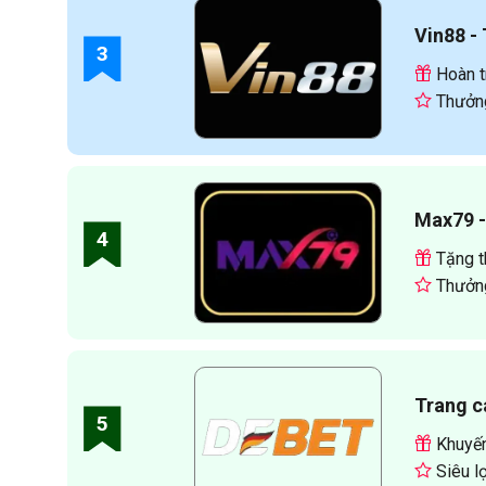
Vin88 -
3
Hoàn t
Thưởng
Max79 -
4
Tặng t
Thưởng
Trang c
5
Khuyến
Siêu lợ