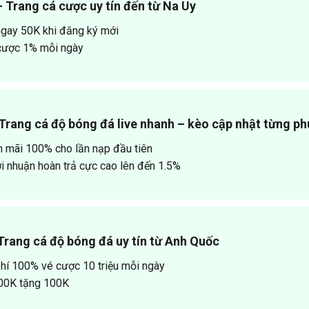
 Trang cá cược uy tín đến từ Na Uy
gay 50K khi đăng ký mới
ược 1% mỗi ngày
 Trang cá độ bóng đá live nhanh – kèo cập nhật từng ph
 mãi 100% cho lần nạp đầu tiên
i nhuận hoàn trả cực cao lên đến 1.5%
Trang cá độ bóng đá uy tín từ Anh Quốc
hí 100% vé cược 10 triệu mỗi ngày
0K tặng 100K