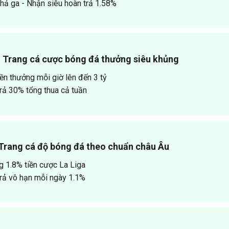
hả ga - Nhận siêu hoàn trả 1.58%
 Trang cá cược bóng đá thưởng siêu khủng
ền thưởng mỗi giờ lên đến 3 tỷ
rả 30% tổng thua cả tuần
Trang cá độ bóng đá theo chuẩn châu Âu
 1.8% tiền cược La Liga
rả vô hạn mỗi ngày 1.1%