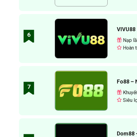
VIVU88 
6
Nạp lầ
Hoàn tr
Fo88 – 
7
Khuyến
Siêu lợ
Dom88 –