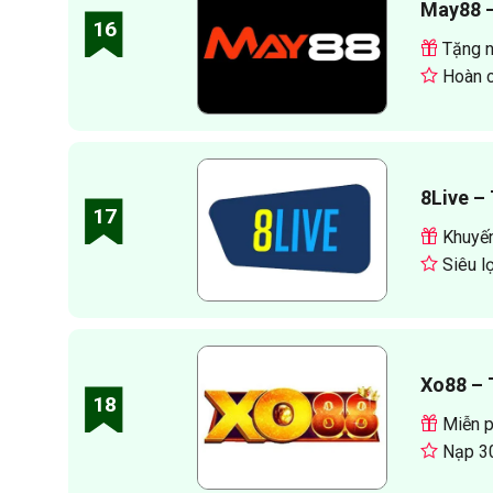
May88 –
16
Tặng n
Hoàn c
8Live –
17
Khuyến
Siêu lợ
Xo88 – 
18
Miễn p
Nạp 30