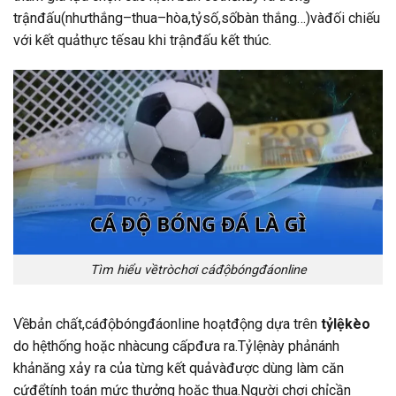
trậnđấu(nhưthắng–thua–hòa,tỷsố,sốbàn thắng…)vàđối chiếu
với kết quảthực tếsau khi trậnđấu kết thúc.
Tìm hiểu vềtròchơi cáđộbóngđáonline
Vềbản chất,cáđộbóngđáonline hoạtđộng dựa trên
tỷlệkèo
do hệthống hoặc nhàcung cấpđưa ra.Tỷlệnày phảnánh
khảnăng xảy ra của từng kết quảvàđược dùng làm căn
cứđểtính toán mức thưởng hoặc thua.Người chơi chỉcần