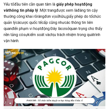
Yếu tốđầu tiên cần quan tâm là
giấy phép hoạtđộng
vàthông tin pháp lý
.Một trangđược xem làđáng tin cậy
thường công khai rõràngđơn vịsởhữu,giấy phép do tổchức
quản lýcácược quốc tếcấp cũng nhưcác thông tin liên
quanđến phạm vi hoạtđộng.Đây làcơsởquan trọng cho thấy
nền tảng cósựkiểm soát vàchịu trách nhiệm trong quátrình
vận hành.