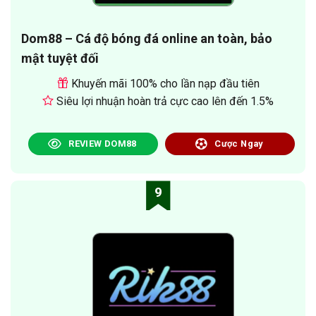
Dom88 – Cá độ bóng đá online an toàn, bảo
mật tuyệt đối
Khuyến mãi 100% cho lần nạp đầu tiên
Siêu lợi nhuận hoàn trả cực cao lên đến 1.5%
REVIEW DOM88
Cược Ngay
9