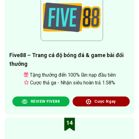
Five88 – Trang cá độ bóng đá & game bài đổi
thưởng
Tặng thưởng đến 100% lần nạp đầu tiên
Cược thả ga - Nhận siêu hoàn trả 1.58%
REVIEW FIVE88
Cược Ngay
14