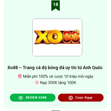
18
Xo88 – Trang cá độ bóng đá uy tín từ Anh Quốc
Miễn phí 100% vé cược 10 triệu mỗi ngày
Nạp 300K tặng 100K
REVIEW XO88
Cược Ngay