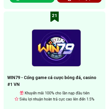
21
WIN79 - Cổng game cá cược bóng đá, casino
#1 VN
Khuyến mãi 100% cho lần nạp đầu tiên
Siêu lợi nhuận hoàn trả cực cao lên đến 1.5%