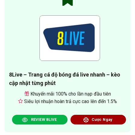
8Live – Trang cá độ bóng đá live nhanh – kèo
cập nhật từng phút
Khuyến mãi 100% cho lần nạp đầu tiên
Siêu lợi nhuận hoàn trả cực cao lên đến 1.5%
REVIEW 8LIVE
Cược Ngay