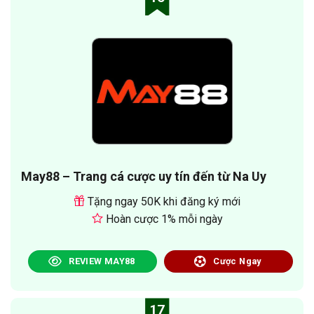
May88 – Trang cá cược uy tín đến từ Na Uy
Tặng ngay 50K khi đăng ký mới
Hoàn cược 1% mỗi ngày
REVIEW MAY88
Cược Ngay
17