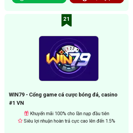
21
WIN79 - Cổng game cá cược bóng đá, casino
#1 VN
Khuyến mãi 100% cho lần nạp đầu tiên
Siêu lợi nhuận hoàn trả cực cao lên đến 1.5%