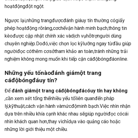
hoạtđộngđột ngột.
Ngược lại,những trangđượcđánh giáuy tín thường cógiấy
phép hoạtđộng rõràng,cơchếvận hành minh bạch,thông tin
kèođược cập nhật chính xác vàdịch vụhỗtrợngười dùng
chuyên nghiệp.Dođó,việc chọn lọc kỹlưỡng ngay từđầu giúp
ngườiđọc cóthêm cơsởtham khảo an toàn,tránh những trải
nghiệm không mong muốn khi tiếp cận cáđộbóngđáonline.
Những yếu tốnàođánh giámột trang
cáđộbóngđáuy tín?
Để
đánh giámột trang cáđộbóngđácóuy tín hay không
,cần xem xét tổng thểnhiều yếu tốliên quanđến pháp
lý,kỹthuật,cách vận hành vàmứcđộminh bạch.Việc nhìn nhận
dựa trên nhiều khía cạnh khác nhau sẽgiúp ngườiđọc cócái
nhìn khách quan hơn,thay vìchỉdựa vào quảng cáo hoặc
những lời giới thiệu một chiều.