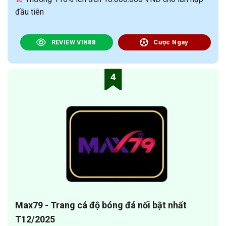
đầu tiên
REVIEW VIN88
Cược Ngay
4
Max79 - Trang cá độ bóng đá nổi bật nhất
T12/2025