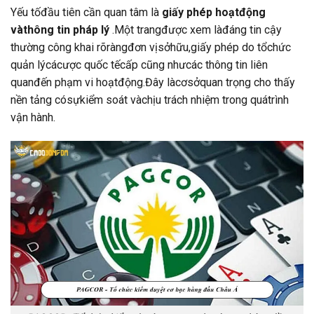
Yếu tốđầu tiên cần quan tâm là
giấy phép hoạtđộng
vàthông tin pháp lý
.Một trangđược xem làđáng tin cậy
thường công khai rõràngđơn vịsởhữu,giấy phép do tổchức
quản lýcácược quốc tếcấp cũng nhưcác thông tin liên
quanđến phạm vi hoạtđộng.Đây làcơsởquan trọng cho thấy
nền tảng cósựkiểm soát vàchịu trách nhiệm trong quátrình
vận hành.