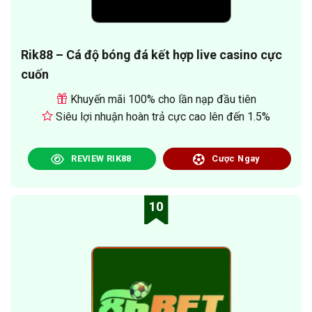
Rik88 – Cá độ bóng đá kết hợp live casino cực
cuốn
Khuyến mãi 100% cho lần nạp đầu tiên
Siêu lợi nhuận hoàn trả cực cao lên đến 1.5%
REVIEW RIK88
Cược Ngay
10