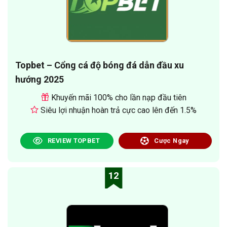
Topbet – Cổng cá độ bóng đá dẫn đầu xu
hướng 2025
Khuyến mãi 100% cho lần nạp đầu tiên
Siêu lợi nhuận hoàn trả cực cao lên đến 1.5%
REVIEW TOPBET
Cược Ngay
12