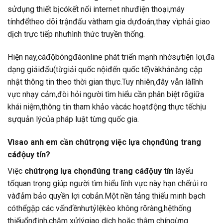
sửdụng thiết bịcókết nối internet nhưđiện thoại,máy
tínhđểtheo dõi trậnđấu vàtham gia dựđoán,thay vìphải giao
dịch trực tiếp nhưhình thức truyền thống.
Hiện nay,cáđộbóngđáonline phát triển mạnh nhờsựtiện lợi,đa
dạng giảiđấu(từgiải quốc nộiđến quốc tế)vàkhảnăng cập
nhật thông tin theo thời gian thực.Tuy nhiên,đây vẫn làlĩnh
vực nhạy cảm,đòi hỏi người tìm hiểu cần phân biệt rõgiữa
khái niệm,thông tin tham khảo vàcác hoạtđộng thực tếchịu
sựquản lýcủa pháp luật từng quốc gia.
Vìsao anh em cần chútrọng việc lựa chọnđúng trang
cáđộuy tín?
Việc
chútrọng lựa chọnđúng trang cáđộuy tín
làyếu
tốquan trọng giúp người tìm hiểu lĩnh vực này hạn chếrủi ro
vàđảm bảo quyền lợi cơbản.Một nền tảng thiếu minh bạch
cóthểgặp các vấnđềnhưtỷlệkèo không rõràng,hệthống
thiếuổnđịnh,chậm xửlýgiao dịch hoặc thậm chíngừng