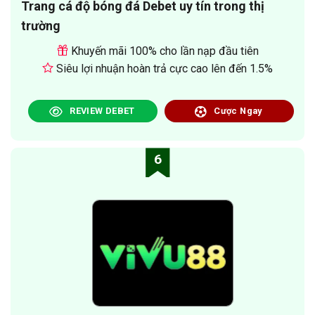
Trang cá độ bóng đá Debet uy tín trong thị
trường
Khuyến mãi 100% cho lần nạp đầu tiên
Siêu lợi nhuận hoàn trả cực cao lên đến 1.5%
REVIEW DEBET
Cược Ngay
6