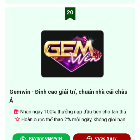
20
Gemwin - Đỉnh cao giải trí, chuẩn nhà cái châu
Á
Nhận ngay 100% thưởng nạp đầu tiên cho tân thủ
Hoàn cược thể thao 2% mỗi ngày, không giới hạn
REVIEW GEMWIN
Cược Ngay