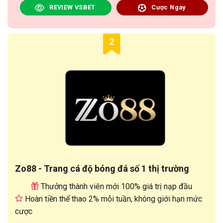
REVIEW VSBET
Cược Ngay
2
Zo88 - Trang cá độ bóng đá số 1 thị trường
Thưởng thành viên mới 100% giá trị nạp đầu
Hoàn tiền thể thao 2% mỗi tuần, không giới hạn mức
cược