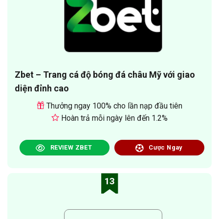
Zbet – Trang cá độ bóng đá châu Mỹ với giao
diện đỉnh cao
Thưởng ngay 100% cho lần nạp đầu tiên
Hoàn trả mỗi ngày lên đến 1.2%
REVIEW ZBET
Cược Ngay
13