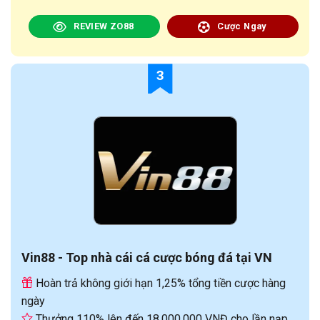
REVIEW ZO88
Cược Ngay
3
Vin88 - Top nhà cái cá cược bóng đá tại VN
Hoàn trả không giới hạn 1,25% tổng tiền cược hàng
ngày
Thưởng 110% lên đến 18.000.000 VNĐ cho lần nạp