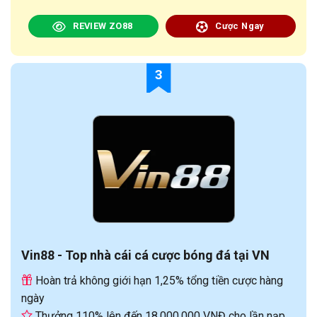
REVIEW ZO88
Cược Ngay
3
Vin88 - Top nhà cái cá cược bóng đá tại VN
Hoàn trả không giới hạn 1,25% tổng tiền cược hàng
ngày
Thưởng 110% lên đến 18.000.000 VNĐ cho lần nạp