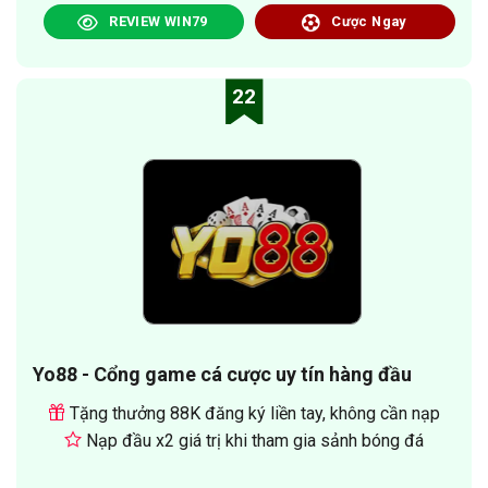
REVIEW WIN79
Cược Ngay
22
Yo88 - Cổng game cá cược uy tín hàng đầu
Tặng thưởng 88K đăng ký liền tay, không cần nạp
Nạp đầu x2 giá trị khi tham gia sảnh bóng đá