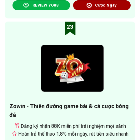
REVIEW YO88
Cược Ngay
23
Zowin - Thiên đường game bài & cá cược bóng
đá
Đăng ký nhận 88K miễn phí trải nghiệm mọi sảnh
Hoàn trả thể thao 1.8% mỗi ngày, rút tiền siêu nhanh