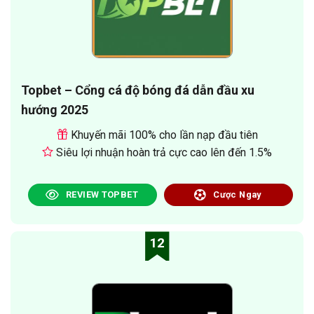
Topbet – Cổng cá độ bóng đá dẫn đầu xu
hướng 2025
Khuyến mãi 100% cho lần nạp đầu tiên
Siêu lợi nhuận hoàn trả cực cao lên đến 1.5%
REVIEW TOPBET
Cược Ngay
12