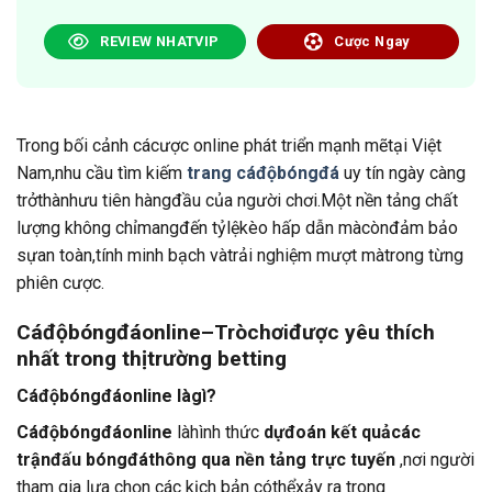
REVIEW NHATVIP
Cược Ngay
Trong bối cảnh cácược online phát triển mạnh mẽtại Việt
Nam,nhu cầu tìm kiếm
trang cáđộbóngđá
uy tín ngày càng
trởthànhưu tiên hàngđầu của người chơi.Một nền tảng chất
lượng không chỉmangđến tỷlệkèo hấp dẫn màcònđảm bảo
sựan toàn,tính minh bạch vàtrải nghiệm mượt màtrong từng
phiên cược.
Cáđộbóngđáonline–Tròchơiđược yêu thích
nhất trong thịtrường betting
Cáđộbóngđáonline làgì?
Cáđộbóngđáonline
làhình thức
dựđoán kết quảcác
trậnđấu bóngđáthông qua nền tảng trực tuyến
,nơi người
tham gia lựa chọn các kịch bản cóthểxảy ra trong