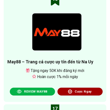
May88 – Trang cá cược uy tín đến từ Na Uy
Tặng ngay 50K khi đăng ký mới
Hoàn cược 1% mỗi ngày
REVIEW MAY88
Cược Ngay
17