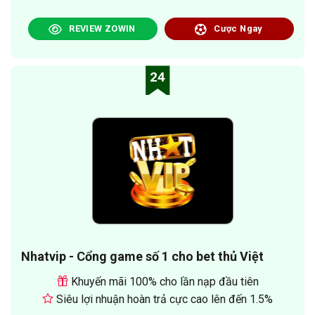
REVIEW ZOWIN
Cược Ngay
24
Nhatvip - Cổng game số 1 cho bet thủ Việt
Khuyến mãi 100% cho lần nạp đầu tiên
Siêu lợi nhuận hoàn trả cực cao lên đến 1.5%