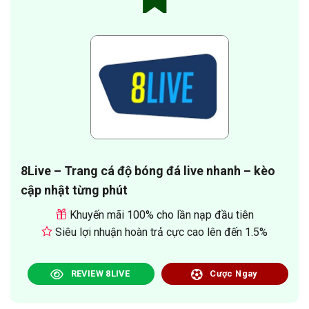
8Live – Trang cá độ bóng đá live nhanh – kèo
cập nhật từng phút
Khuyến mãi 100% cho lần nạp đầu tiên
Siêu lợi nhuận hoàn trả cực cao lên đến 1.5%
REVIEW 8LIVE
Cược Ngay