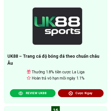
UK88 – Trang cá độ bóng đá theo chuẩn châu
Âu
Thưởng 1.8% tiền cược La Liga
Hoàn trả vô hạn mỗi ngày 1.1%
REVIEW UK88
Cược Ngay
16