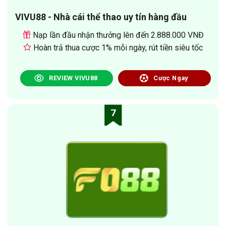
VIVU88 - Nhà cái thể thao uy tín hàng đầu
Nạp lần đầu nhận thưởng lên đến 2.888.000 VNĐ
Hoàn trả thua cược 1% mỗi ngày, rút tiền siêu tốc
REVIEW VIVU88
Cược Ngay
7