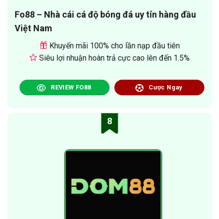
Fo88 – Nhà cái cá độ bóng đá uy tín hàng đầu
Việt Nam
Khuyến mãi 100% cho lần nạp đầu tiên
Siêu lợi nhuận hoàn trả cực cao lên đến 1.5%
REVIEW FO88
Cược Ngay
8