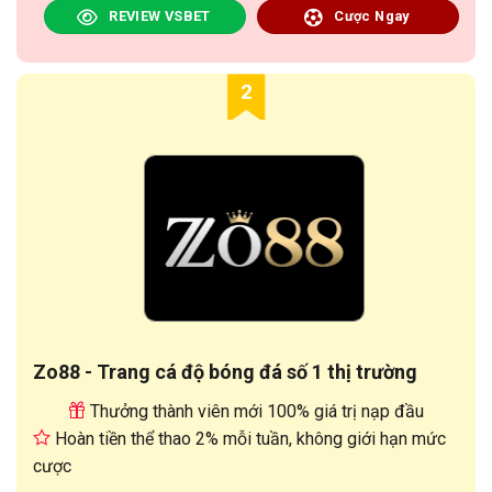
REVIEW VSBET
Cược Ngay
2
Zo88 - Trang cá độ bóng đá số 1 thị trường
Thưởng thành viên mới 100% giá trị nạp đầu
Hoàn tiền thể thao 2% mỗi tuần, không giới hạn mức
cược