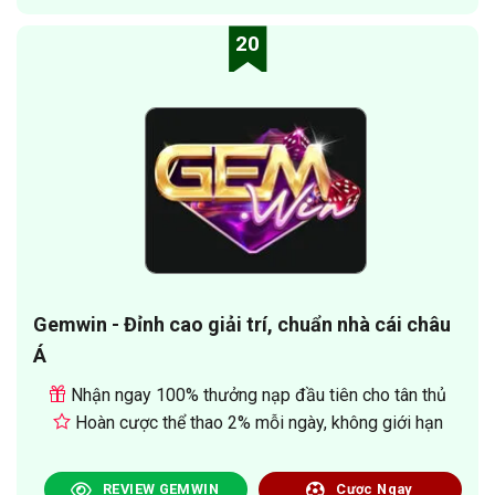
20
Gemwin - Đỉnh cao giải trí, chuẩn nhà cái châu
Á
Nhận ngay 100% thưởng nạp đầu tiên cho tân thủ
Hoàn cược thể thao 2% mỗi ngày, không giới hạn
REVIEW GEMWIN
Cược Ngay