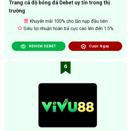
Trang cá độ bóng đá Debet uy tín trong thị
trường
Khuyến mãi 100% cho lần nạp đầu tiên
Siêu lợi nhuận hoàn trả cực cao lên đến 1.5%
REVIEW DEBET
Cược Ngay
6