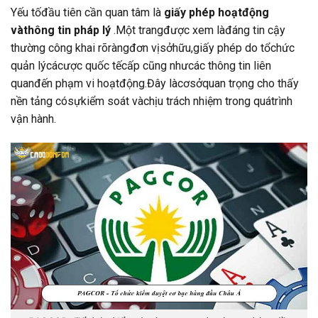
Yếu tốđầu tiên cần quan tâm là
giấy phép hoạtđộng
vàthông tin pháp lý
.Một trangđược xem làđáng tin cậy
thường công khai rõràngđơn vịsởhữu,giấy phép do tổchức
quản lýcácược quốc tếcấp cũng nhưcác thông tin liên
quanđến phạm vi hoạtđộng.Đây làcơsởquan trọng cho thấy
nền tảng cósựkiểm soát vàchịu trách nhiệm trong quátrình
vận hành.