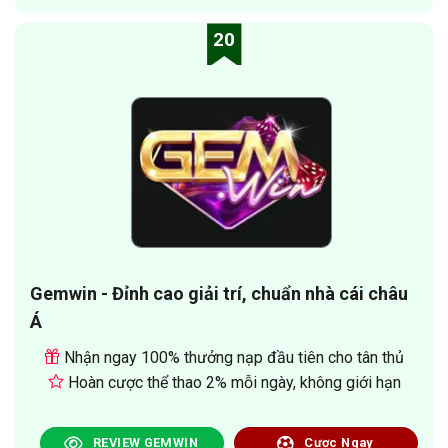
20
Gemwin - Đỉnh cao giải trí, chuẩn nhà cái châu
Á
Nhận ngay 100% thưởng nạp đầu tiên cho tân thủ
Hoàn cược thể thao 2% mỗi ngày, không giới hạn
REVIEW GEMWIN
Cược Ngay