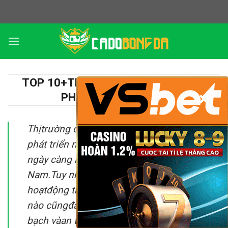
Skip
to
content
TOP 10+TRANG CÁĐỘBÓNGĐÁHỢP
×
PHÁP TỐT NHẤT VN
Thịtrường cácược bóngđátrực tuyếnđang
phát triển mạnh mẽcùng với sựquan tâm
ngày càng lớn của người dùng tại Việt
Nam.Tuy nhiên,giữa hàng loạt website
hoạtđộng tràn lan,không phải nền tảng
nào cũngđảm bảo yếu tốhợp pháp,minh
bạch vàan toàn.Chính vìvậy,việc tổng hợp