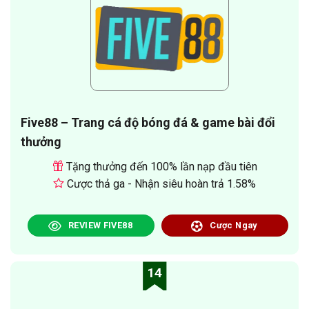
Five88 – Trang cá độ bóng đá & game bài đổi
thưởng
Tặng thưởng đến 100% lần nạp đầu tiên
Cược thả ga - Nhận siêu hoàn trả 1.58%
REVIEW FIVE88
Cược Ngay
14