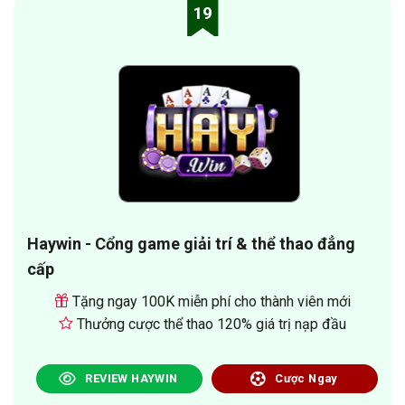
19
Haywin - Cổng game giải trí & thể thao đẳng
cấp
Tặng ngay 100K miễn phí cho thành viên mới
Thưởng cược thể thao 120% giá trị nạp đầu
REVIEW HAYWIN
Cược Ngay