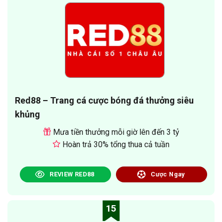
Red88 – Trang cá cược bóng đá thưởng siêu
khủng
Mưa tiền thưởng mỗi giờ lên đến 3 tỷ
Hoàn trả 30% tổng thua cả tuần
REVIEW RED88
Cược Ngay
15