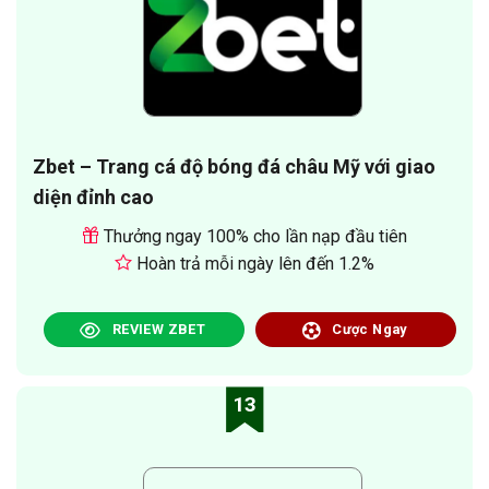
Zbet – Trang cá độ bóng đá châu Mỹ với giao
diện đỉnh cao
Thưởng ngay 100% cho lần nạp đầu tiên
Hoàn trả mỗi ngày lên đến 1.2%
REVIEW ZBET
Cược Ngay
13