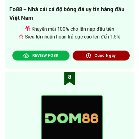
Fo88 – Nhà cái cá độ bóng đá uy tín hàng đầu
Việt Nam
Khuyến mãi 100% cho lần nạp đầu tiên
Siêu lợi nhuận hoàn trả cực cao lên đến 1.5%
REVIEW FO88
Cược Ngay
8