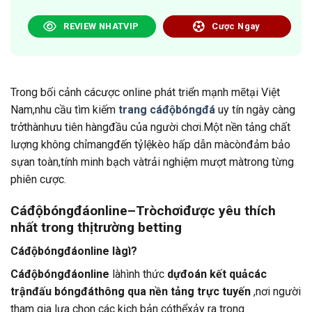
REVIEW NHATVIP
Cược Ngay
Trong bối cảnh cácược online phát triển mạnh mẽtại Việt
Nam,nhu cầu tìm kiếm
trang cáđộbóngđá
uy tín ngày càng
trởthànhưu tiên hàngđầu của người chơi.Một nền tảng chất
lượng không chỉmangđến tỷlệkèo hấp dẫn màcònđảm bảo
sựan toàn,tính minh bạch vàtrải nghiệm mượt màtrong từng
phiên cược.
Cáđộbóngđáonline–Tròchơiđược yêu thích
nhất trong thịtrường betting
Cáđộbóngđáonline làgì?
Cáđộbóngđáonline
làhình thức
dựđoán kết quảcác
trậnđấu bóngđáthông qua nền tảng trực tuyến
,nơi người
tham gia lựa chọn các kịch bản cóthểxảy ra trong