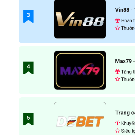
Vin88 -
3
Hoàn t
Thưởng
Max79 -
4
Tặng t
Thưởng
Trang c
5
Khuyến
Siêu lợ