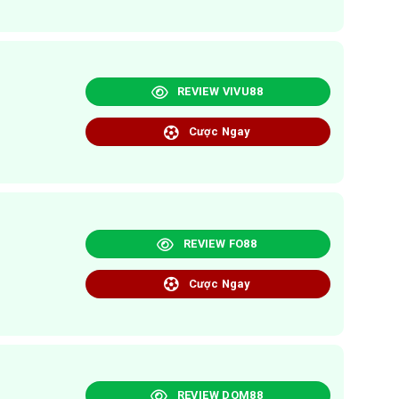
REVIEW VIVU88
Cược Ngay
REVIEW FO88
Cược Ngay
REVIEW DOM88