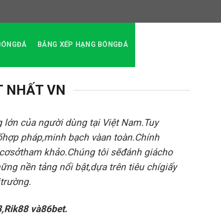
BÓNGĐÁ
BẢNG XẾP HẠNG BÓNGĐÁ
 NHẤT VN
lớn của người dùng tại Việt Nam.Tuy
tốhợp pháp,minh bạch vàan toàn.Chính
êm cơsởtham khảo.Chúng tôi sẽđánh giácho
ng nền tảng nổi bật,dựa trên tiêu chígiấy
trường.
,Rik88 và86bet.