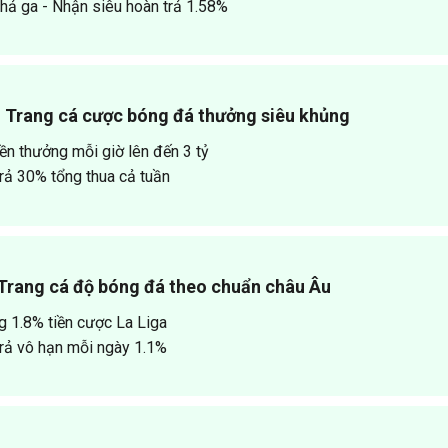
hả ga - Nhận siêu hoàn trả 1.58%
 Trang cá cược bóng đá thưởng siêu khủng
ền thưởng mỗi giờ lên đến 3 tỷ
rả 30% tổng thua cả tuần
Trang cá độ bóng đá theo chuẩn châu Âu
 1.8% tiền cược La Liga
rả vô hạn mỗi ngày 1.1%