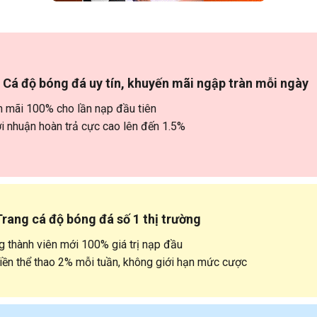
 Cá độ bóng đá uy tín, khuyến mãi ngập tràn mỗi ngày
 mãi 100% cho lần nạp đầu tiên
i nhuận hoàn trả cực cao lên đến 1.5%
Trang cá độ bóng đá số 1 thị trường
 thành viên mới 100% giá trị nạp đầu
iền thể thao 2% mỗi tuần, không giới hạn mức cược