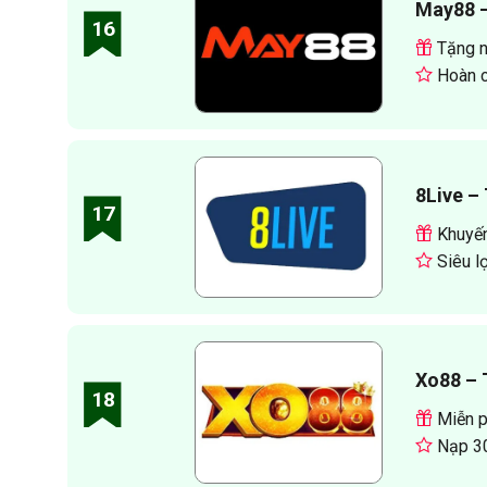
May88 –
16
Tặng n
Hoàn c
8Live –
17
Khuyến
Siêu lợ
Xo88 – 
18
Miễn p
Nạp 30