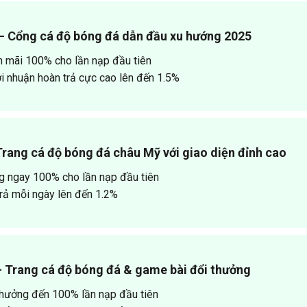
– Cổng cá độ bóng đá dẫn đầu xu hướng 2025
 mãi 100% cho lần nạp đầu tiên
i nhuận hoàn trả cực cao lên đến 1.5%
Trang cá độ bóng đá châu Mỹ với giao diện đỉnh cao
 ngay 100% cho lần nạp đầu tiên
rả mỗi ngày lên đến 1.2%
– Trang cá độ bóng đá & game bài đổi thưởng
hưởng đến 100% lần nạp đầu tiên