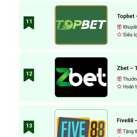
Topbet 
11
Khuyến
Siêu lợ
Zbet – 
12
Thưởng
Hoàn t
Five88 
13
Tặng t