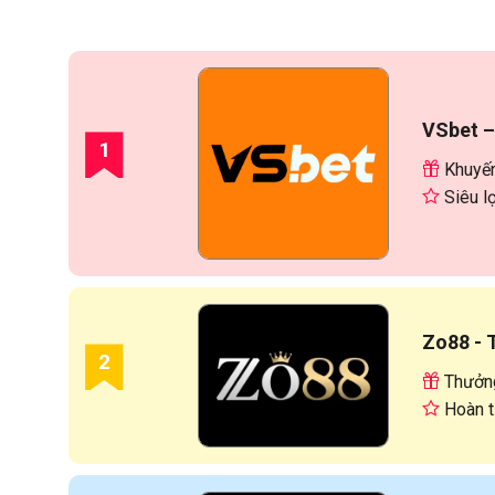
VSbet –
1
Khuyến
Siêu lợ
Zo88 - 
2
Thưởng
Hoàn t