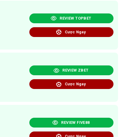
REVIEW TOPBET
Cược Ngay
REVIEW ZBET
Cược Ngay
REVIEW FIVE88
Cược Ngay