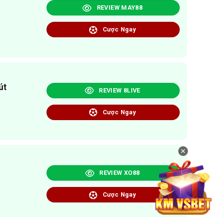
REVIEW MAY88
Cược Ngay
út
REVIEW 8LIVE
Cược Ngay
✕
REVIEW XO88
Cược Ngay