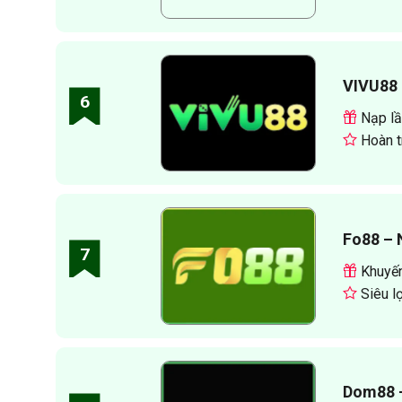
VIVU88 
6
Nạp lầ
Hoàn tr
Fo88 – 
7
Khuyến
Siêu lợ
Dom88 –