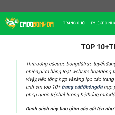
Skip
to
TRANG CHỦ
TỶLỆKÈO NH
content
TOP 10+
Thịtrường cácược bóngđátrực tuyếnđang
nhiên,giữa hàng loạt website hoạtđộng 
vìvậy,việc tổng hợp vàsàng lọc các tra
anh em top 10+
trang cáđộbóngđá
hợp 
phép quốc tế,chất lượng hệthống,mứcđộổ
Danh sách này bao gồm các cái tên nh