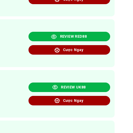
REVIEW RED88
Cược Ngay
REVIEW UK88
Cược Ngay