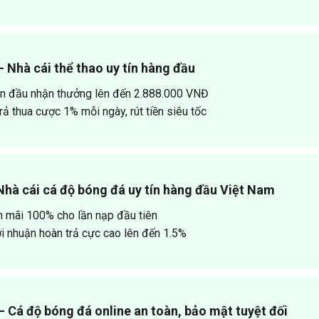
- Nhà cái thể thao uy tín hàng đầu
n đầu nhận thưởng lên đến 2.888.000 VNĐ
ả thua cược 1% mỗi ngày, rút tiền siêu tốc
Nhà cái cá độ bóng đá uy tín hàng đầu Việt Nam
 mãi 100% cho lần nạp đầu tiên
i nhuận hoàn trả cực cao lên đến 1.5%
 Cá độ bóng đá online an toàn, bảo mật tuyệt đối