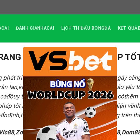
ÀCÁI
ĐÁNH GIÁNHÀCÁI
LỊCH THIĐẤU BÓNGĐÁ
KẾT QUẢ
TRANG CÁĐỘBÓNGĐÁHỢP PHÁP TỐT
×
 phát triển mạnh mẽcùng với sựquan tâm ngày càng 
tràn lan,không phải nền tảng nào cũngđảm bảo yếu 
ng cáđộuy tín làđiều cần thiếtđểgiúp ngườiđọc cóth
pháp tốt nhất VN sẽmangđến cái nhìn toàn diện vềnhữ
nđịnh,trải nghiệm người dùng vàdanh tiếng trên thị
ưVic88,Zo88,Vin88,Max79,Debet,Vivu88,Fo88,Dom88