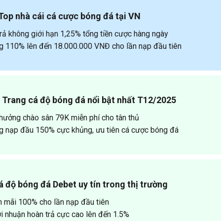
 Top nhà cái cá cược bóng đá tại VN
rả không giới hạn 1,25% tổng tiền cược hàng ngày
 110% lên đến 18.000.000 VNĐ cho lần nạp đầu tiên
 Trang cá độ bóng đá nổi bật nhất T12/2025
hưởng chào sân 79K miễn phí cho tân thủ
 nạp đầu 150% cực khủng, ưu tiên cá cược bóng đá
á độ bóng đá Debet uy tín trong thị trường
 mãi 100% cho lần nạp đầu tiên
i nhuận hoàn trả cực cao lên đến 1.5%