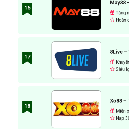
May88 –
16
Tặng n
Hoàn c
8Live –
17
Khuyến
Siêu lợ
Xo88 – 
18
Miễn p
Nạp 30