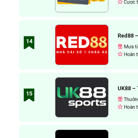
Cược t
Red88 –
14
Mưa ti
Hoàn t
UK88 – 
15
Thưởng
Hoàn t