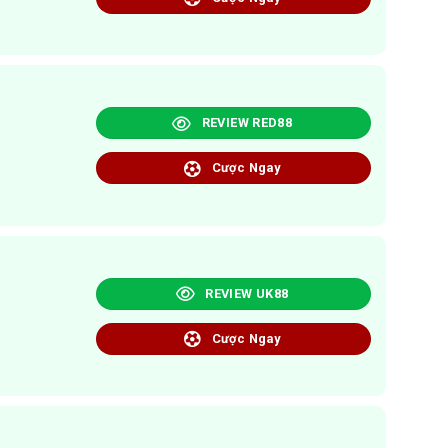
REVIEW RED88
Cược Ngay
REVIEW UK88
Cược Ngay