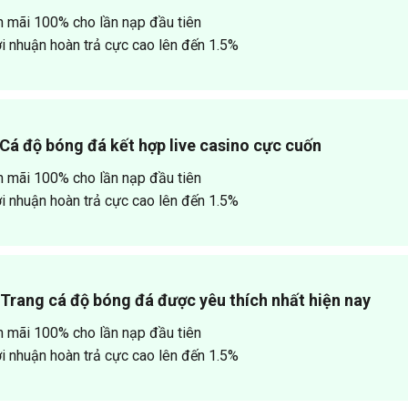
 mãi 100% cho lần nạp đầu tiên
i nhuận hoàn trả cực cao lên đến 1.5%
 Cá độ bóng đá kết hợp live casino cực cuốn
 mãi 100% cho lần nạp đầu tiên
i nhuận hoàn trả cực cao lên đến 1.5%
 Trang cá độ bóng đá được yêu thích nhất hiện nay
 mãi 100% cho lần nạp đầu tiên
i nhuận hoàn trả cực cao lên đến 1.5%