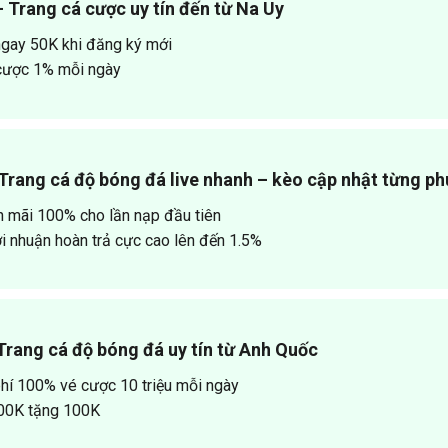
 Trang cá cược uy tín đến từ Na Uy
gay 50K khi đăng ký mới
ược 1% mỗi ngày
 Trang cá độ bóng đá live nhanh – kèo cập nhật từng ph
 mãi 100% cho lần nạp đầu tiên
i nhuận hoàn trả cực cao lên đến 1.5%
Trang cá độ bóng đá uy tín từ Anh Quốc
hí 100% vé cược 10 triệu mỗi ngày
0K tặng 100K