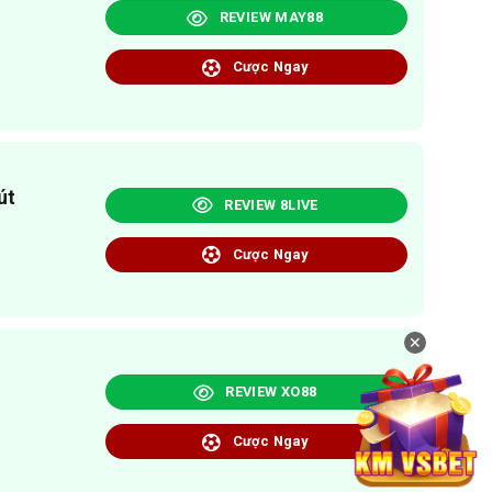
REVIEW MAY88
Cược Ngay
út
REVIEW 8LIVE
Cược Ngay
✕
REVIEW XO88
Cược Ngay