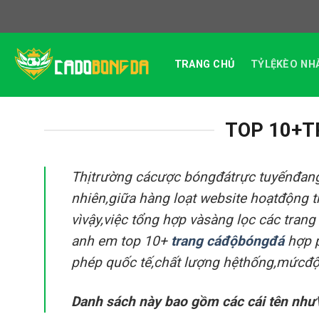
Skip
to
TRANG CHỦ
TỶLỆKÈO NH
content
TOP 10+
Thịtrường cácược bóngđátrực tuyếnđang
nhiên,giữa hàng loạt website hoạtđộng 
vìvậy,việc tổng hợp vàsàng lọc các tra
anh em top 10+
trang cáđộbóngđá
hợp 
phép quốc tế,chất lượng hệthống,mứcđộổ
Danh sách này bao gồm các cái tên nh