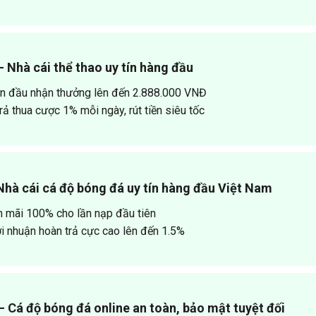
- Nhà cái thể thao uy tín hàng đầu
n đầu nhận thưởng lên đến 2.888.000 VNĐ
ả thua cược 1% mỗi ngày, rút tiền siêu tốc
Nhà cái cá độ bóng đá uy tín hàng đầu Việt Nam
 mãi 100% cho lần nạp đầu tiên
i nhuận hoàn trả cực cao lên đến 1.5%
 Cá độ bóng đá online an toàn, bảo mật tuyệt đối