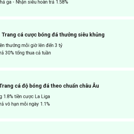
hả ga - Nhận siêu hoàn trả 1.58%
 Trang cá cược bóng đá thưởng siêu khủng
ền thưởng mỗi giờ lên đến 3 tỷ
rả 30% tổng thua cả tuần
Trang cá độ bóng đá theo chuẩn châu Âu
 1.8% tiền cược La Liga
rả vô hạn mỗi ngày 1.1%