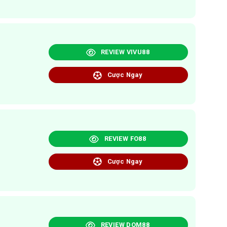
REVIEW VIVU88
Cược Ngay
REVIEW FO88
Cược Ngay
REVIEW DOM88