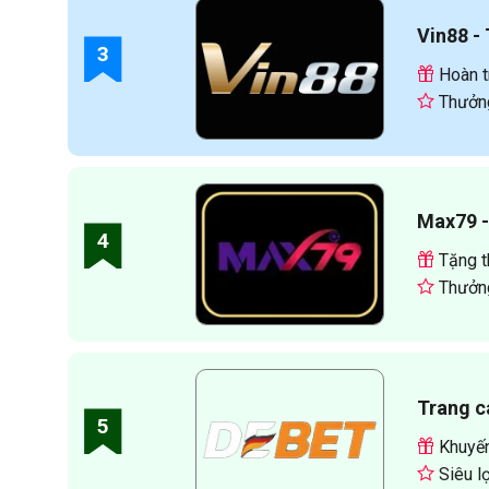
Vin88 -
3
Hoàn t
Thưởng
Max79 -
4
Tặng t
Thưởng
Trang c
5
Khuyến
Siêu lợ