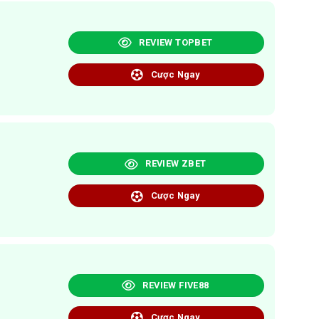
REVIEW TOPBET
Cược Ngay
REVIEW ZBET
Cược Ngay
REVIEW FIVE88
Cược Ngay