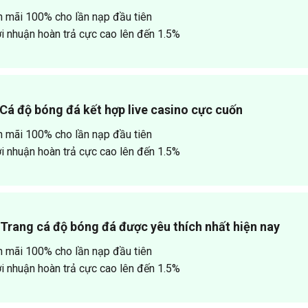
 mãi 100% cho lần nạp đầu tiên
i nhuận hoàn trả cực cao lên đến 1.5%
 Cá độ bóng đá kết hợp live casino cực cuốn
 mãi 100% cho lần nạp đầu tiên
i nhuận hoàn trả cực cao lên đến 1.5%
 Trang cá độ bóng đá được yêu thích nhất hiện nay
 mãi 100% cho lần nạp đầu tiên
i nhuận hoàn trả cực cao lên đến 1.5%