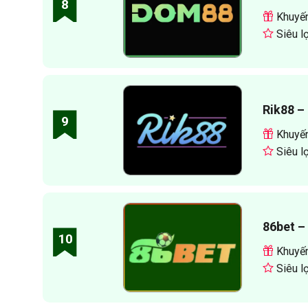
8
Khuyến
Siêu lợ
Rik88 –
9
Khuyến
Siêu lợ
86bet –
10
Khuyến
Siêu lợ