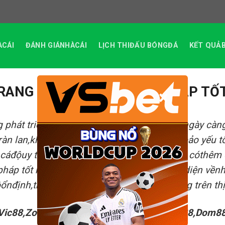
ÀCÁI
ĐÁNH GIÁNHÀCÁI
LỊCH THIĐẤU BÓNGĐÁ
KẾT QUẢ
TRANG CÁĐỘBÓNGĐÁHỢP PHÁP TỐT
×
 phát triển mạnh mẽcùng với sựquan tâm ngày càng 
tràn lan,không phải nền tảng nào cũngđảm bảo yếu 
ng cáđộuy tín làđiều cần thiếtđểgiúp ngườiđọc cóth
pháp tốt nhất VN sẽmangđến cái nhìn toàn diện vềnhữ
nđịnh,trải nghiệm người dùng vàdanh tiếng trên thị
ưVic88,Zo88,Vin88,Max79,Debet,Vivu88,Fo88,Dom88