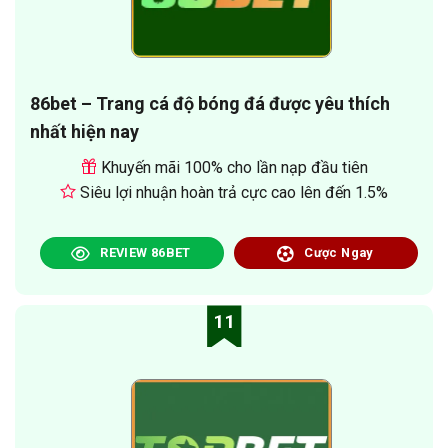
86bet – Trang cá độ bóng đá được yêu thích
nhất hiện nay
Khuyến mãi 100% cho lần nạp đầu tiên
Siêu lợi nhuận hoàn trả cực cao lên đến 1.5%
REVIEW 86BET
Cược Ngay
11