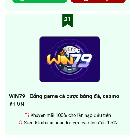
21
WIN79 - Cổng game cá cược bóng đá, casino
#1 VN
Khuyến mãi 100% cho lần nạp đầu tiên
Siêu lợi nhuận hoàn trả cực cao lên đến 1.5%