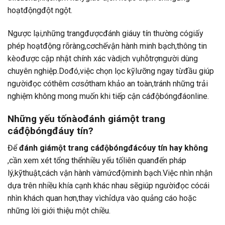
hoạtđộngđột ngột.
Ngược lại,những trangđượcđánh giáuy tín thường cógiấy
phép hoạtđộng rõràng,cơchếvận hành minh bạch,thông tin
kèođược cập nhật chính xác vàdịch vụhỗtrợngười dùng
chuyên nghiệp.Dođó,việc chọn lọc kỹlưỡng ngay từđầu giúp
ngườiđọc cóthêm cơsởtham khảo an toàn,tránh những trải
nghiệm không mong muốn khi tiếp cận cáđộbóngđáonline.
Những yếu tốnàođánh giámột trang
cáđộbóngđáuy tín?
Để
đánh giámột trang cáđộbóngđácóuy tín hay không
,cần xem xét tổng thểnhiều yếu tốliên quanđến pháp
lý,kỹthuật,cách vận hành vàmứcđộminh bạch.Việc nhìn nhận
dựa trên nhiều khía cạnh khác nhau sẽgiúp ngườiđọc cócái
nhìn khách quan hơn,thay vìchỉdựa vào quảng cáo hoặc
những lời giới thiệu một chiều.