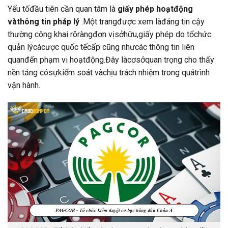
Yếu tốđầu tiên cần quan tâm là
giấy phép hoạtđộng
vàthông tin pháp lý
.Một trangđược xem làđáng tin cậy
thường công khai rõràngđơn vịsởhữu,giấy phép do tổchức
quản lýcácược quốc tếcấp cũng nhưcác thông tin liên
quanđến phạm vi hoạtđộng.Đây làcơsởquan trọng cho thấy
nền tảng cósựkiểm soát vàchịu trách nhiệm trong quátrình
vận hành.