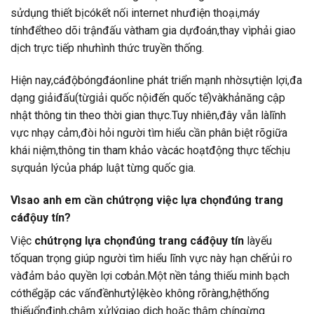
sửdụng thiết bịcókết nối internet nhưđiện thoại,máy
tínhđểtheo dõi trậnđấu vàtham gia dựđoán,thay vìphải giao
dịch trực tiếp nhưhình thức truyền thống.
Hiện nay,cáđộbóngđáonline phát triển mạnh nhờsựtiện lợi,đa
dạng giảiđấu(từgiải quốc nộiđến quốc tế)vàkhảnăng cập
nhật thông tin theo thời gian thực.Tuy nhiên,đây vẫn làlĩnh
vực nhạy cảm,đòi hỏi người tìm hiểu cần phân biệt rõgiữa
khái niệm,thông tin tham khảo vàcác hoạtđộng thực tếchịu
sựquản lýcủa pháp luật từng quốc gia.
Vìsao anh em cần chútrọng việc lựa chọnđúng trang
cáđộuy tín?
Việc
chútrọng lựa chọnđúng trang cáđộuy tín
làyếu
tốquan trọng giúp người tìm hiểu lĩnh vực này hạn chếrủi ro
vàđảm bảo quyền lợi cơbản.Một nền tảng thiếu minh bạch
cóthểgặp các vấnđềnhưtỷlệkèo không rõràng,hệthống
thiếuổnđịnh,chậm xửlýgiao dịch hoặc thậm chíngừng