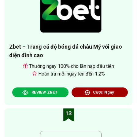
Zbet – Trang cá độ bóng đá châu Mỹ với giao
diện đỉnh cao
Thưởng ngay 100% cho lần nạp đầu tiên
Hoàn trả mỗi ngày lên đến 1.2%
REVIEW ZBET
Cược Ngay
13