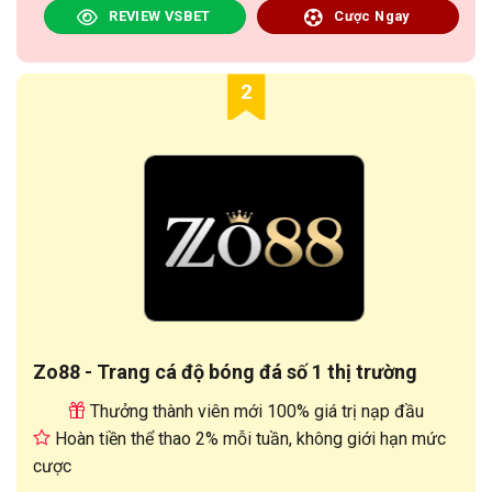
REVIEW VSBET
Cược Ngay
2
Zo88 - Trang cá độ bóng đá số 1 thị trường
Thưởng thành viên mới 100% giá trị nạp đầu
Hoàn tiền thể thao 2% mỗi tuần, không giới hạn mức
cược