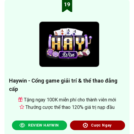
19
Haywin - Cổng game giải trí & thể thao đẳng
cấp
Tặng ngay 100K miễn phí cho thành viên mới
Thưởng cược thể thao 120% giá trị nạp đầu
REVIEW HAYWIN
Cược Ngay