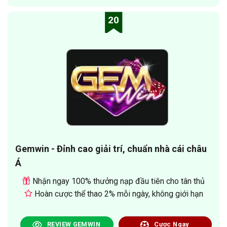
20
Gemwin - Đỉnh cao giải trí, chuẩn nhà cái châu
Á
Nhận ngay 100% thưởng nạp đầu tiên cho tân thủ
Hoàn cược thể thao 2% mỗi ngày, không giới hạn
REVIEW GEMWIN
Cược Ngay