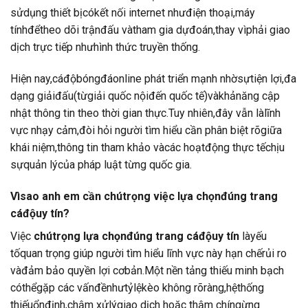
sửdụng thiết bịcókết nối internet nhưđiện thoại,máy
tínhđểtheo dõi trậnđấu vàtham gia dựđoán,thay vìphải giao
dịch trực tiếp nhưhình thức truyền thống.
Hiện nay,cáđộbóngđáonline phát triển mạnh nhờsựtiện lợi,đa
dạng giảiđấu(từgiải quốc nộiđến quốc tế)vàkhảnăng cập
nhật thông tin theo thời gian thực.Tuy nhiên,đây vẫn làlĩnh
vực nhạy cảm,đòi hỏi người tìm hiểu cần phân biệt rõgiữa
khái niệm,thông tin tham khảo vàcác hoạtđộng thực tếchịu
sựquản lýcủa pháp luật từng quốc gia.
Vìsao anh em cần chútrọng việc lựa chọnđúng trang
cáđộuy tín?
Việc
chútrọng lựa chọnđúng trang cáđộuy tín
làyếu
tốquan trọng giúp người tìm hiểu lĩnh vực này hạn chếrủi ro
vàđảm bảo quyền lợi cơbản.Một nền tảng thiếu minh bạch
cóthểgặp các vấnđềnhưtỷlệkèo không rõràng,hệthống
thiếuổnđịnh,chậm xửlýgiao dịch hoặc thậm chíngừng