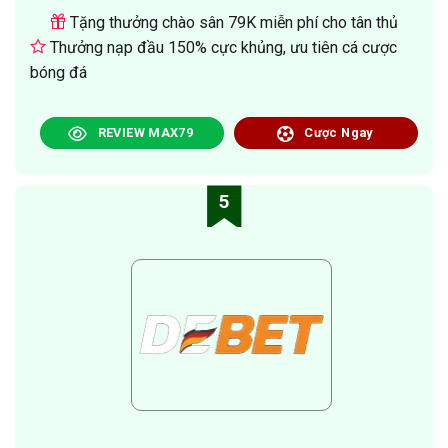
Tặng thưởng chào sân 79K miễn phí cho tân thủ
Thưởng nạp đầu 150% cực khủng, ưu tiên cá cược
bóng đá
REVIEW MAX79
Cược Ngay
5