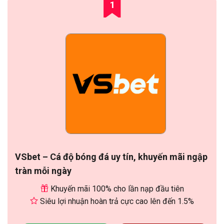
1
VSbet – Cá độ bóng đá uy tín, khuyến mãi ngập
tràn mỗi ngày
Khuyến mãi 100% cho lần nạp đầu tiên
Siêu lợi nhuận hoàn trả cực cao lên đến 1.5%