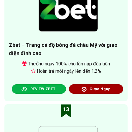
Zbet – Trang cá độ bóng đá châu Mỹ với giao
diện đỉnh cao
Thưởng ngay 100% cho lần nạp đầu tiên
Hoàn trả mỗi ngày lên đến 1.2%
REVIEW ZBET
Cược Ngay
13