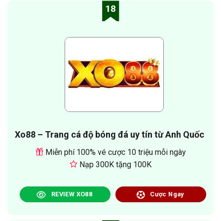
18
Xo88 – Trang cá độ bóng đá uy tín từ Anh Quốc
Miễn phí 100% vé cược 10 triệu mỗi ngày
Nạp 300K tặng 100K
REVIEW XO88
Cược Ngay