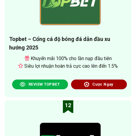
Topbet – Cổng cá độ bóng đá dẫn đầu xu
hướng 2025
Khuyến mãi 100% cho lần nạp đầu tiên
Siêu lợi nhuận hoàn trả cực cao lên đến 1.5%
REVIEW TOPBET
Cược Ngay
12