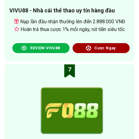
VIVU88 - Nhà cái thể thao uy tín hàng đầu
Nạp lần đầu nhận thưởng lên đến 2.888.000 VNĐ
Hoàn trả thua cược 1% mỗi ngày, rút tiền siêu tốc
REVIEW VIVU88
Cược Ngay
7