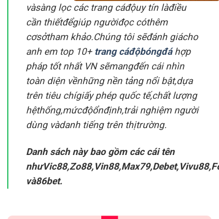
vàsàng lọc các trang cáđộuy tín làđiều
cần thiếtđểgiúp ngườiđọc cóthêm
cơsởtham khảo.Chúng tôi sẽđánh giácho
anh em top 10+
trang cáđộbóngđá
hợp
pháp tốt nhất VN sẽmangđến cái nhìn
toàn diện vềnhững nền tảng nổi bật,dựa
trên tiêu chígiấy phép quốc tế,chất lượng
hệthống,mứcđộổnđịnh,trải nghiệm người
dùng vàdanh tiếng trên thịtrường.
Danh sách này bao gồm các cái tên
nhưVic88,Zo88,Vin88,Max79,Debet,Vivu88,
và86bet.