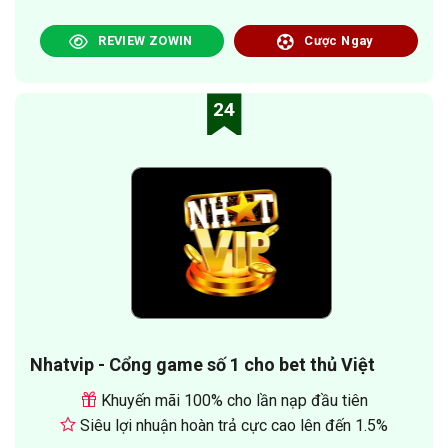
REVIEW ZOWIN
Cược Ngay
24
Nhatvip - Cổng game số 1 cho bet thủ Việt
Khuyến mãi 100% cho lần nạp đầu tiên
Siêu lợi nhuận hoàn trả cực cao lên đến 1.5%