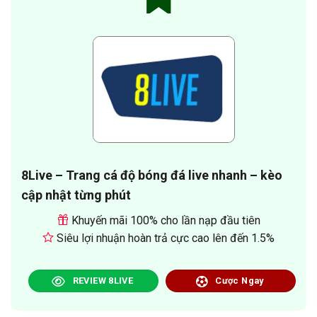
8Live – Trang cá độ bóng đá live nhanh – kèo
cập nhật từng phút
Khuyến mãi 100% cho lần nạp đầu tiên
Siêu lợi nhuận hoàn trả cực cao lên đến 1.5%
REVIEW 8LIVE
Cược Ngay