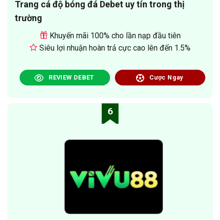
Trang cá độ bóng đá Debet uy tín trong thị
trường
Khuyến mãi 100% cho lần nạp đầu tiên
Siêu lợi nhuận hoàn trả cực cao lên đến 1.5%
REVIEW DEBET
Cược Ngay
6