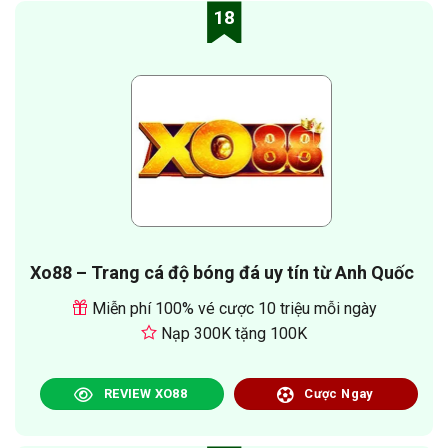
18
Xo88 – Trang cá độ bóng đá uy tín từ Anh Quốc
Miễn phí 100% vé cược 10 triệu mỗi ngày
Nạp 300K tặng 100K
REVIEW XO88
Cược Ngay