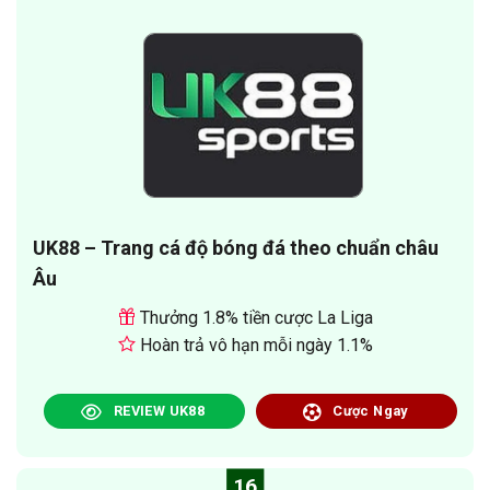
UK88 – Trang cá độ bóng đá theo chuẩn châu
Âu
Thưởng 1.8% tiền cược La Liga
Hoàn trả vô hạn mỗi ngày 1.1%
REVIEW UK88
Cược Ngay
16