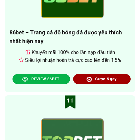
86bet – Trang cá độ bóng đá được yêu thích
nhất hiện nay
Khuyến mãi 100% cho lần nạp đầu tiên
Siêu lợi nhuận hoàn trả cực cao lên đến 1.5%
REVIEW 86BET
Cược Ngay
11