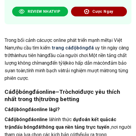
REVIEW NHATVIP
Cược Ngay
Trong bối cảnh cácược online phát triển mạnh mẽtại Việt
Nam,nhu cầu tìm kiếm
trang cáđộbóngđá
uy tín ngày càng
trởthànhưu tiên hàngđầu của người chơi.Một nền tảng chất
lượng không chỉmangđến tỷlệkèo hấp dẫn màcònđảm bảo
sựan toàn,tính minh bạch vàtrải nghiệm mượt màtrong từng
phiên cược.
Cáđộbóngđáonline–Tròchơiđược yêu thích
nhất trong thịtrường betting
Cáđộbóngđáonline làgì?
Cáđộbóngđáonline
làhình thức
dựđoán kết quảcác
trậnđấu bóngđáthông qua nền tảng trực tuyến
,nơi người
tham gia lựa chọn các kịch bản cóthểxảy ra trong