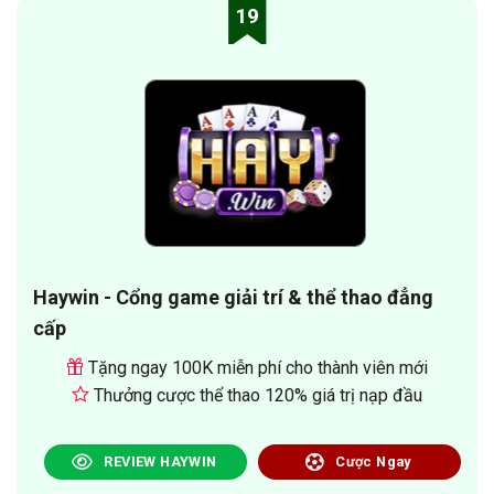
19
Haywin - Cổng game giải trí & thể thao đẳng
cấp
Tặng ngay 100K miễn phí cho thành viên mới
Thưởng cược thể thao 120% giá trị nạp đầu
REVIEW HAYWIN
Cược Ngay