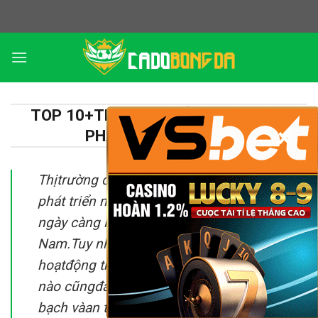
Skip
to
content
TOP 10+TRANG CÁĐỘBÓNGĐÁHỢP
×
PHÁP TỐT NHẤT VN
Thịtrường cácược bóngđátrực tuyếnđang
phát triển mạnh mẽcùng với sựquan tâm
ngày càng lớn của người dùng tại Việt
Nam.Tuy nhiên,giữa hàng loạt website
hoạtđộng tràn lan,không phải nền tảng
nào cũngđảm bảo yếu tốhợp pháp,minh
bạch vàan toàn.Chính vìvậy,việc tổng hợp