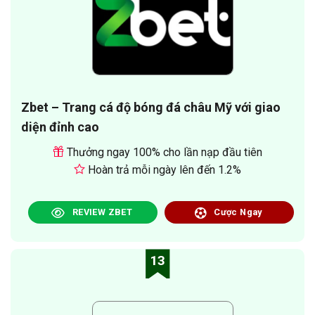
Zbet – Trang cá độ bóng đá châu Mỹ với giao
diện đỉnh cao
Thưởng ngay 100% cho lần nạp đầu tiên
Hoàn trả mỗi ngày lên đến 1.2%
REVIEW ZBET
Cược Ngay
13