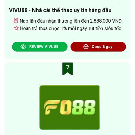
VIVU88 - Nhà cái thể thao uy tín hàng đầu
Nạp lần đầu nhận thưởng lên đến 2.888.000 VNĐ
Hoàn trả thua cược 1% mỗi ngày, rút tiền siêu tốc
REVIEW VIVU88
Cược Ngay
7