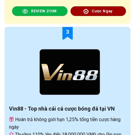
REVIEW ZO88
Cược Ngay
3
Vin88 - Top nhà cái cá cược bóng đá tại VN
Hoàn trả không giới hạn 1,25% tổng tiền cược hàng
ngày
Thưởng 110% lên đến 18.000.000 VNĐ cho lần nạp