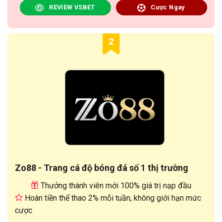
REVIEW VSBET
Cược Ngay
2
Zo88 - Trang cá độ bóng đá số 1 thị trường
Thưởng thành viên mới 100% giá trị nạp đầu
Hoàn tiền thể thao 2% mỗi tuần, không giới hạn mức
cược