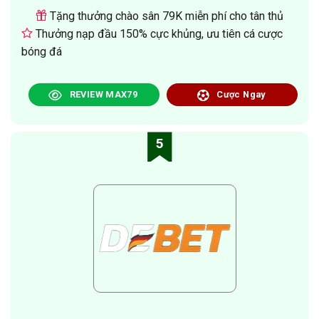
Tặng thưởng chào sân 79K miễn phí cho tân thủ
Thưởng nạp đầu 150% cực khủng, ưu tiên cá cược
bóng đá
REVIEW MAX79
Cược Ngay
5