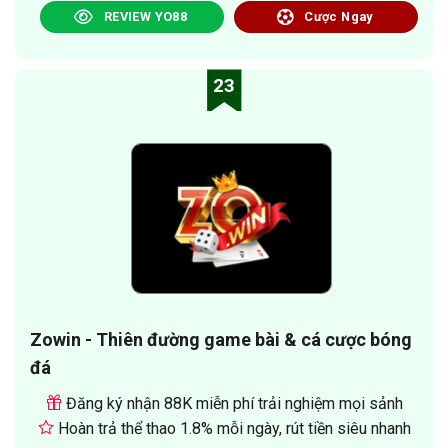
REVIEW YO88
Cược Ngay
23
Zowin - Thiên đường game bài & cá cược bóng
đá
Đăng ký nhận 88K miễn phí trải nghiệm mọi sảnh
Hoàn trả thể thao 1.8% mỗi ngày, rút tiền siêu nhanh