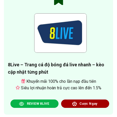
8Live – Trang cá độ bóng đá live nhanh – kèo
cập nhật từng phút
Khuyến mãi 100% cho lần nạp đầu tiên
Siêu lợi nhuận hoàn trả cực cao lên đến 1.5%
REVIEW 8LIVE
Cược Ngay