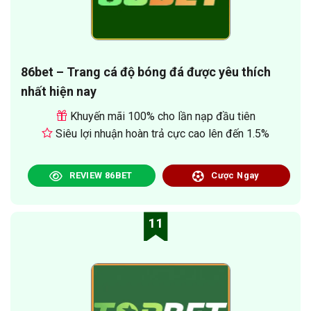
86bet – Trang cá độ bóng đá được yêu thích
nhất hiện nay
Khuyến mãi 100% cho lần nạp đầu tiên
Siêu lợi nhuận hoàn trả cực cao lên đến 1.5%
REVIEW 86BET
Cược Ngay
11