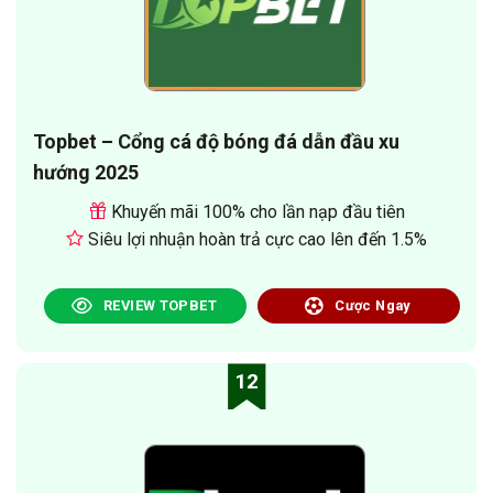
Topbet – Cổng cá độ bóng đá dẫn đầu xu
hướng 2025
Khuyến mãi 100% cho lần nạp đầu tiên
Siêu lợi nhuận hoàn trả cực cao lên đến 1.5%
REVIEW TOPBET
Cược Ngay
12