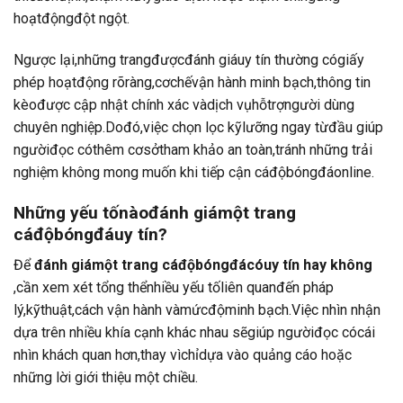
hoạtđộngđột ngột.
Ngược lại,những trangđượcđánh giáuy tín thường cógiấy
phép hoạtđộng rõràng,cơchếvận hành minh bạch,thông tin
kèođược cập nhật chính xác vàdịch vụhỗtrợngười dùng
chuyên nghiệp.Dođó,việc chọn lọc kỹlưỡng ngay từđầu giúp
ngườiđọc cóthêm cơsởtham khảo an toàn,tránh những trải
nghiệm không mong muốn khi tiếp cận cáđộbóngđáonline.
Những yếu tốnàođánh giámột trang
cáđộbóngđáuy tín?
Để
đánh giámột trang cáđộbóngđácóuy tín hay không
,cần xem xét tổng thểnhiều yếu tốliên quanđến pháp
lý,kỹthuật,cách vận hành vàmứcđộminh bạch.Việc nhìn nhận
dựa trên nhiều khía cạnh khác nhau sẽgiúp ngườiđọc cócái
nhìn khách quan hơn,thay vìchỉdựa vào quảng cáo hoặc
những lời giới thiệu một chiều.