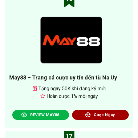
May88 – Trang cá cược uy tín đến từ Na Uy
Tặng ngay 50K khi đăng ký mới
Hoàn cược 1% mỗi ngày
REVIEW MAY88
Cược Ngay
17