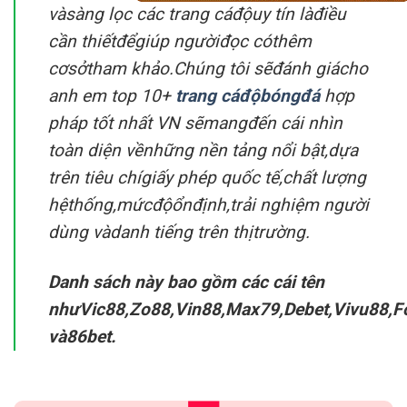
vàsàng lọc các trang cáđộuy tín làđiều
cần thiếtđểgiúp ngườiđọc cóthêm
cơsởtham khảo.Chúng tôi sẽđánh giácho
anh em top 10+
trang cáđộbóngđá
hợp
pháp tốt nhất VN sẽmangđến cái nhìn
toàn diện vềnhững nền tảng nổi bật,dựa
trên tiêu chígiấy phép quốc tế,chất lượng
hệthống,mứcđộổnđịnh,trải nghiệm người
dùng vàdanh tiếng trên thịtrường.
Danh sách này bao gồm các cái tên
nhưVic88,Zo88,Vin88,Max79,Debet,Vivu88,
và86bet.