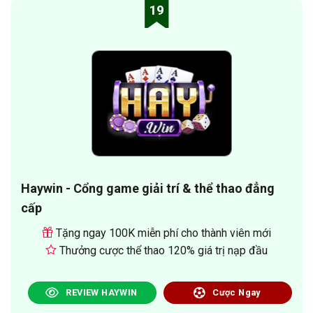
19
Haywin - Cổng game giải trí & thể thao đẳng
cấp
Tặng ngay 100K miễn phí cho thành viên mới
Thưởng cược thể thao 120% giá trị nạp đầu
REVIEW HAYWIN
Cược Ngay