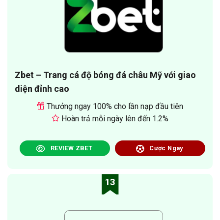
Zbet – Trang cá độ bóng đá châu Mỹ với giao
diện đỉnh cao
Thưởng ngay 100% cho lần nạp đầu tiên
Hoàn trả mỗi ngày lên đến 1.2%
REVIEW ZBET
Cược Ngay
13