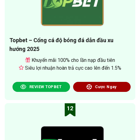
Topbet – Cổng cá độ bóng đá dẫn đầu xu
hướng 2025
Khuyến mãi 100% cho lần nạp đầu tiên
Siêu lợi nhuận hoàn trả cực cao lên đến 1.5%
REVIEW TOPBET
Cược Ngay
12