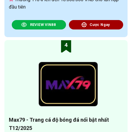
đầu tiên
REVIEW VIN88
Cược Ngay
4
Max79 - Trang cá độ bóng đá nổi bật nhất
T12/2025