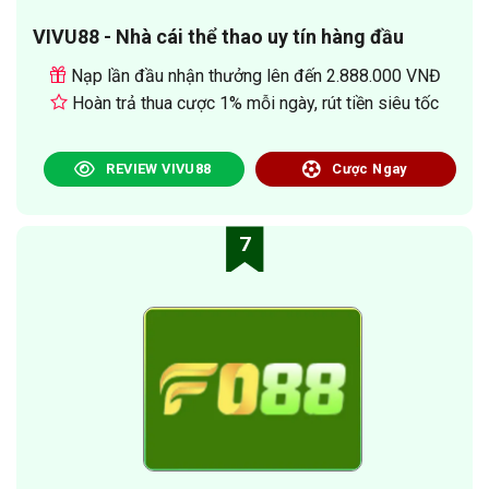
VIVU88 - Nhà cái thể thao uy tín hàng đầu
Nạp lần đầu nhận thưởng lên đến 2.888.000 VNĐ
Hoàn trả thua cược 1% mỗi ngày, rút tiền siêu tốc
REVIEW VIVU88
Cược Ngay
7