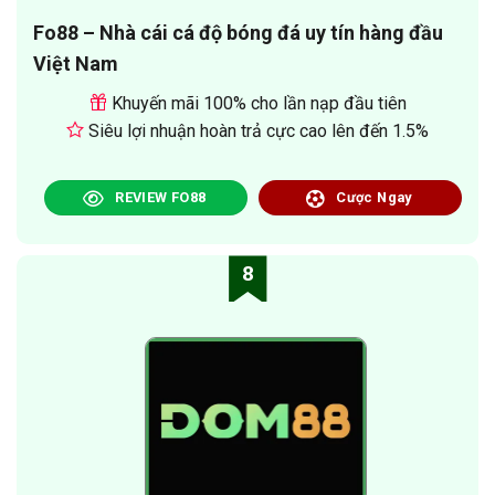
Fo88 – Nhà cái cá độ bóng đá uy tín hàng đầu
Việt Nam
Khuyến mãi 100% cho lần nạp đầu tiên
Siêu lợi nhuận hoàn trả cực cao lên đến 1.5%
REVIEW FO88
Cược Ngay
8