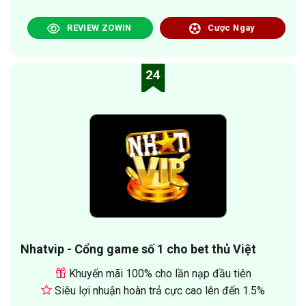
REVIEW ZOWIN
Cược Ngay
24
Nhatvip - Cổng game số 1 cho bet thủ Việt
Khuyến mãi 100% cho lần nạp đầu tiên
Siêu lợi nhuận hoàn trả cực cao lên đến 1.5%