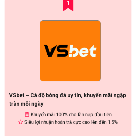
1
VSbet – Cá độ bóng đá uy tín, khuyến mãi ngập
tràn mỗi ngày
Khuyến mãi 100% cho lần nạp đầu tiên
Siêu lợi nhuận hoàn trả cực cao lên đến 1.5%