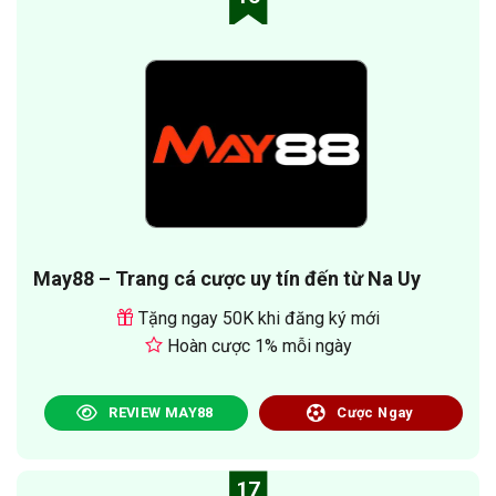
May88 – Trang cá cược uy tín đến từ Na Uy
Tặng ngay 50K khi đăng ký mới
Hoàn cược 1% mỗi ngày
REVIEW MAY88
Cược Ngay
17