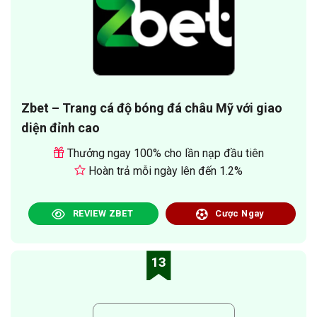
Zbet – Trang cá độ bóng đá châu Mỹ với giao
diện đỉnh cao
Thưởng ngay 100% cho lần nạp đầu tiên
Hoàn trả mỗi ngày lên đến 1.2%
REVIEW ZBET
Cược Ngay
13