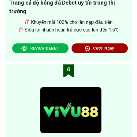
Trang cá độ bóng đá Debet uy tín trong thị
trường
Khuyến mãi 100% cho lần nạp đầu tiên
Siêu lợi nhuận hoàn trả cực cao lên đến 1.5%
REVIEW DEBET
Cược Ngay
6