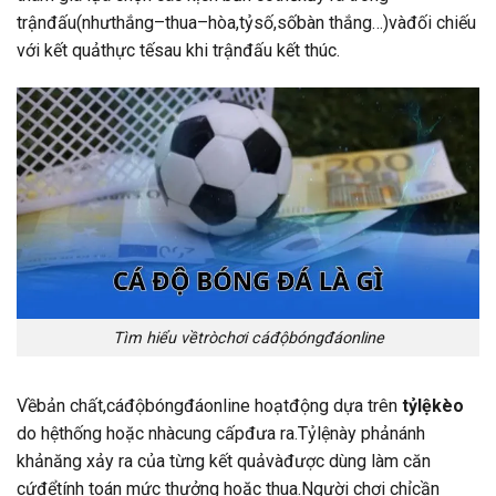
trậnđấu(nhưthắng–thua–hòa,tỷsố,sốbàn thắng…)vàđối chiếu
với kết quảthực tếsau khi trậnđấu kết thúc.
Tìm hiểu vềtròchơi cáđộbóngđáonline
Vềbản chất,cáđộbóngđáonline hoạtđộng dựa trên
tỷlệkèo
do hệthống hoặc nhàcung cấpđưa ra.Tỷlệnày phảnánh
khảnăng xảy ra của từng kết quảvàđược dùng làm căn
cứđểtính toán mức thưởng hoặc thua.Người chơi chỉcần