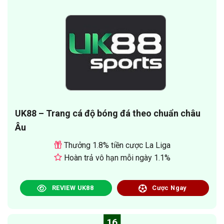
UK88 – Trang cá độ bóng đá theo chuẩn châu
Âu
Thưởng 1.8% tiền cược La Liga
Hoàn trả vô hạn mỗi ngày 1.1%
REVIEW UK88
Cược Ngay
16