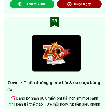
REVIEW YO88
Cược Ngay
23
Zowin - Thiên đường game bài & cá cược bóng
đá
Đăng ký nhận 88K miễn phí trải nghiệm mọi sảnh
Hoàn trả thể thao 1.8% mỗi ngày, rút tiền siêu nhanh