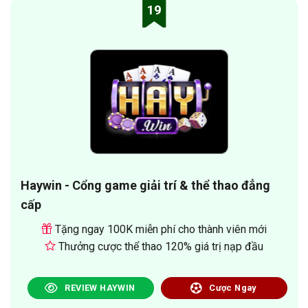
19
Haywin - Cổng game giải trí & thể thao đẳng
cấp
Tặng ngay 100K miễn phí cho thành viên mới
Thưởng cược thể thao 120% giá trị nạp đầu
REVIEW HAYWIN
Cược Ngay