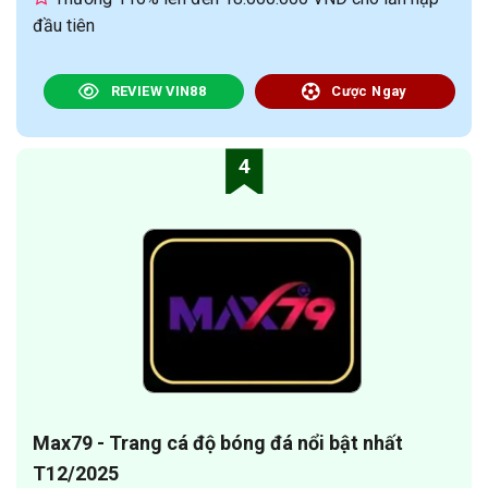
đầu tiên
REVIEW VIN88
Cược Ngay
4
Max79 - Trang cá độ bóng đá nổi bật nhất
T12/2025