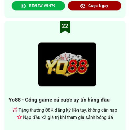
REVIEW WIN79
Cược Ngay
22
Yo88 - Cổng game cá cược uy tín hàng đầu
Tặng thưởng 88K đăng ký liền tay, không cần nạp
Nạp đầu x2 giá trị khi tham gia sảnh bóng đá