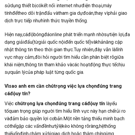
sửdụng thiết bịcókết nối internet nhưđiện thoại,máy
tínhđểtheo dõi trậnđấu vàtham gia dựđoán,thay vìphải giao
dịch trực tiếp nhưhình thức truyền thống.
Hiện nay,cáđộbóngđáonline phát triển mạnh nhờsựtiện lợi,đa
dạng giảiđấu(từgiải quốc nộiđến quốc tế)vàkhảnăng cập
nhật thông tin theo thời gian thực.Tuy nhiên,đây vẫn làlĩnh
vực nhạy cảm,đòi hỏi người tìm hiểu cần phân biệt rõgiữa
khái niệm,thông tin tham khảo vàcác hoạtđộng thực tếchịu
sựquản lýcủa pháp luật từng quốc gia.
Vìsao anh em cần chútrọng việc lựa chọnđúng trang
cáđộuy tín?
Việc
chútrọng lựa chọnđúng trang cáđộuy tín
làyếu
tốquan trọng giúp người tìm hiểu lĩnh vực này hạn chếrủi ro
vàđảm bảo quyền lợi cơbản.Một nền tảng thiếu minh bạch
cóthểgặp các vấnđềnhưtỷlệkèo không rõràng,hệthống
thiếuổnđịnh,chậm xửlýgiao dịch hoặc thậm chíngừng