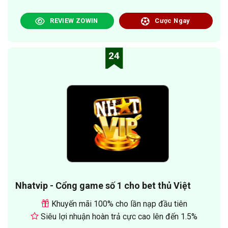
REVIEW ZOWIN
Cược Ngay
24
Nhatvip - Cổng game số 1 cho bet thủ Việt
Khuyến mãi 100% cho lần nạp đầu tiên
Siêu lợi nhuận hoàn trả cực cao lên đến 1.5%