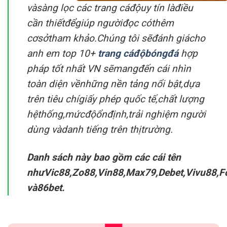
vàsàng lọc các trang cáđộuy tín làđiều
cần thiếtđểgiúp ngườiđọc cóthêm
cơsởtham khảo.Chúng tôi sẽđánh giácho
anh em top 10+
trang cáđộbóngđá
hợp
pháp tốt nhất VN sẽmangđến cái nhìn
toàn diện vềnhững nền tảng nổi bật,dựa
trên tiêu chígiấy phép quốc tế,chất lượng
hệthống,mứcđộổnđịnh,trải nghiệm người
dùng vàdanh tiếng trên thịtrường.
Danh sách này bao gồm các cái tên
nhưVic88,Zo88,Vin88,Max79,Debet,Vivu88,
và86bet.