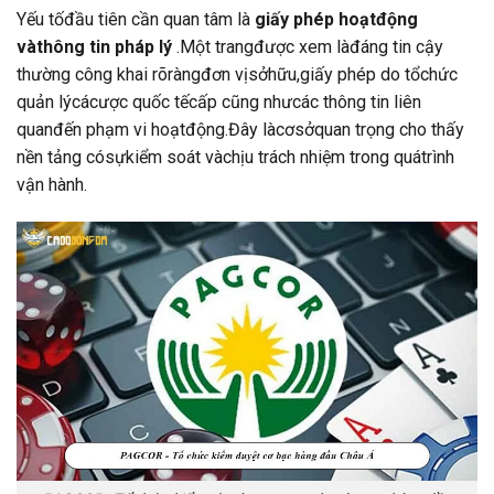
Yếu tốđầu tiên cần quan tâm là
giấy phép hoạtđộng
vàthông tin pháp lý
.Một trangđược xem làđáng tin cậy
thường công khai rõràngđơn vịsởhữu,giấy phép do tổchức
quản lýcácược quốc tếcấp cũng nhưcác thông tin liên
quanđến phạm vi hoạtđộng.Đây làcơsởquan trọng cho thấy
nền tảng cósựkiểm soát vàchịu trách nhiệm trong quátrình
vận hành.