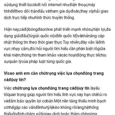
sửdụng thiết bịcókết nối internet nhưđiện thoại,máy
tínhđểtheo dõi trậnđấu vàtham gia dựđoán,thay vìphải giao
dịch trực tiếp nhưhình thức truyền thống.
Hiện nay,cáđộbóngđáonline phát triển mạnh nhờsựtiện lợi,đa
dạng giảiđấu(từgiải quốc nộiđến quốc tế)vàkhảnăng cập
nhật thông tin theo thời gian thực.Tuy nhiên,đây vẫn làlĩnh
vực nhạy cảm,đòi hỏi người tìm hiểu cần phân biệt rõgiữa
khái niệm,thông tin tham khảo vàcác hoạtđộng thực tếchịu
sựquản lýcủa pháp luật từng quốc gia.
Vìsao anh em cần chútrọng việc lựa chọnđúng trang
cáđộuy tín?
Việc
chútrọng lựa chọnđúng trang cáđộuy tín
làyếu
tốquan trọng giúp người tìm hiểu lĩnh vực này hạn chếrủi ro
vàđảm bảo quyền lợi cơbản.Một nền tảng thiếu minh bạch
cóthểgặp các vấnđềnhưtỷlệkèo không rõràng,hệthống
thiếuổnđịnh,chậm xửlýgiao dịch hoặc thậm chíngừng