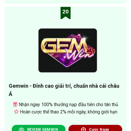
20
Gemwin - Đỉnh cao giải trí, chuẩn nhà cái châu
Á
Nhận ngay 100% thưởng nạp đầu tiên cho tân thủ
Hoàn cược thể thao 2% mỗi ngày, không giới hạn
REVIEW GEMWIN
Cược Ngay