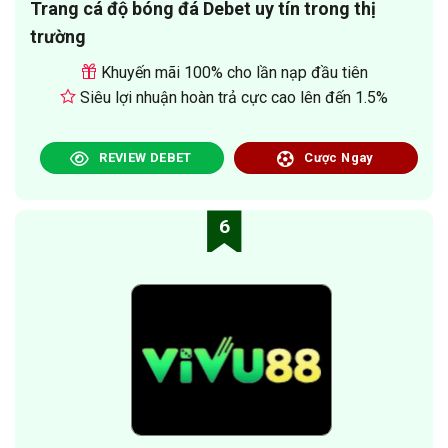
Trang cá độ bóng đá Debet uy tín trong thị
trường
Khuyến mãi 100% cho lần nạp đầu tiên
Siêu lợi nhuận hoàn trả cực cao lên đến 1.5%
REVIEW DEBET
Cược Ngay
6