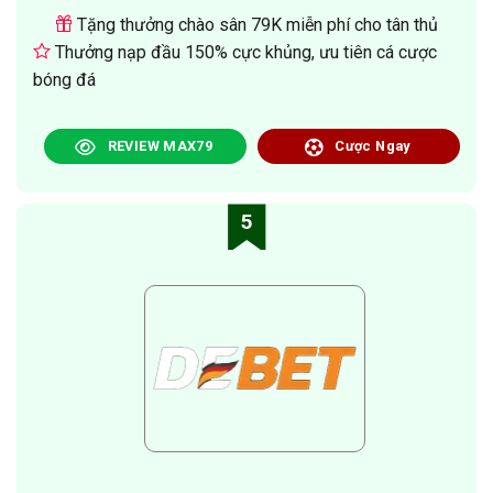
Tặng thưởng chào sân 79K miễn phí cho tân thủ
Thưởng nạp đầu 150% cực khủng, ưu tiên cá cược
bóng đá
REVIEW MAX79
Cược Ngay
5