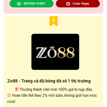
REVIEW VSBET
Cược Ngay
2
Zo88 - Trang cá độ bóng đá số 1 thị trường
Thưởng thành viên mới 100% giá trị nạp đầu
Hoàn tiền thể thao 2% mỗi tuần, không giới hạn mức
cược