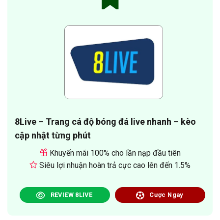
8Live – Trang cá độ bóng đá live nhanh – kèo
cập nhật từng phút
Khuyến mãi 100% cho lần nạp đầu tiên
Siêu lợi nhuận hoàn trả cực cao lên đến 1.5%
REVIEW 8LIVE
Cược Ngay