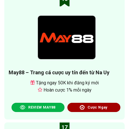
May88 – Trang cá cược uy tín đến từ Na Uy
Tặng ngay 50K khi đăng ký mới
Hoàn cược 1% mỗi ngày
REVIEW MAY88
Cược Ngay
17