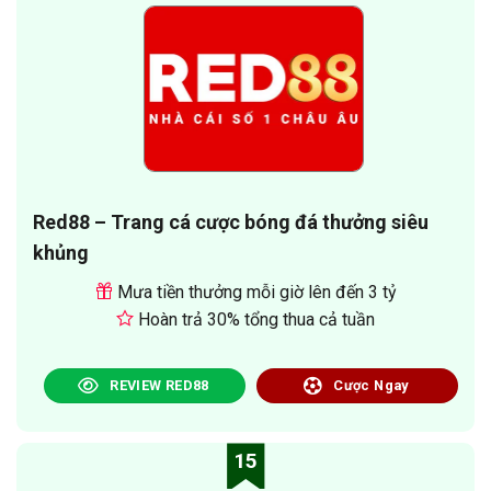
Red88 – Trang cá cược bóng đá thưởng siêu
khủng
Mưa tiền thưởng mỗi giờ lên đến 3 tỷ
Hoàn trả 30% tổng thua cả tuần
REVIEW RED88
Cược Ngay
15