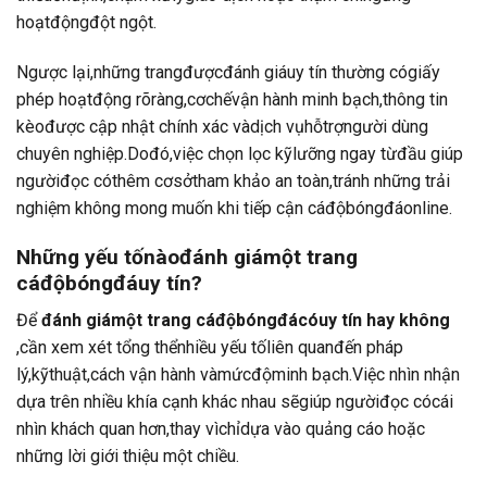
hoạtđộngđột ngột.
Ngược lại,những trangđượcđánh giáuy tín thường cógiấy
phép hoạtđộng rõràng,cơchếvận hành minh bạch,thông tin
kèođược cập nhật chính xác vàdịch vụhỗtrợngười dùng
chuyên nghiệp.Dođó,việc chọn lọc kỹlưỡng ngay từđầu giúp
ngườiđọc cóthêm cơsởtham khảo an toàn,tránh những trải
nghiệm không mong muốn khi tiếp cận cáđộbóngđáonline.
Những yếu tốnàođánh giámột trang
cáđộbóngđáuy tín?
Để
đánh giámột trang cáđộbóngđácóuy tín hay không
,cần xem xét tổng thểnhiều yếu tốliên quanđến pháp
lý,kỹthuật,cách vận hành vàmứcđộminh bạch.Việc nhìn nhận
dựa trên nhiều khía cạnh khác nhau sẽgiúp ngườiđọc cócái
nhìn khách quan hơn,thay vìchỉdựa vào quảng cáo hoặc
những lời giới thiệu một chiều.