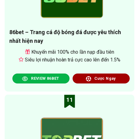
86bet – Trang cá độ bóng đá được yêu thích
nhất hiện nay
Khuyến mãi 100% cho lần nạp đầu tiên
Siêu lợi nhuận hoàn trả cực cao lên đến 1.5%
REVIEW 86BET
Cược Ngay
11