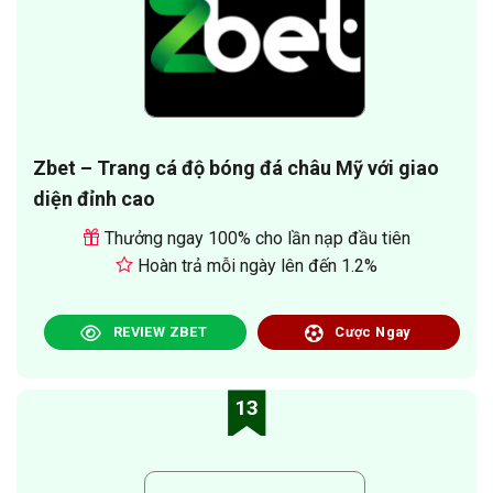
Zbet – Trang cá độ bóng đá châu Mỹ với giao
diện đỉnh cao
Thưởng ngay 100% cho lần nạp đầu tiên
Hoàn trả mỗi ngày lên đến 1.2%
REVIEW ZBET
Cược Ngay
13