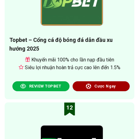
Topbet – Cổng cá độ bóng đá dẫn đầu xu
hướng 2025
Khuyến mãi 100% cho lần nạp đầu tiên
Siêu lợi nhuận hoàn trả cực cao lên đến 1.5%
REVIEW TOPBET
Cược Ngay
12