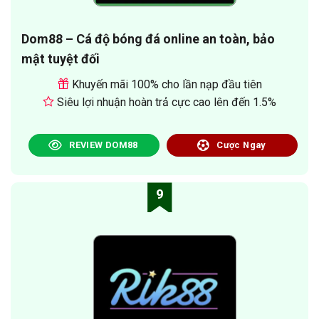
Dom88 – Cá độ bóng đá online an toàn, bảo
mật tuyệt đối
Khuyến mãi 100% cho lần nạp đầu tiên
Siêu lợi nhuận hoàn trả cực cao lên đến 1.5%
REVIEW DOM88
Cược Ngay
9