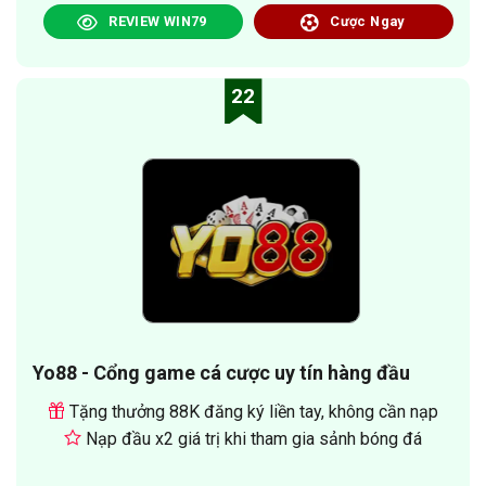
REVIEW WIN79
Cược Ngay
22
Yo88 - Cổng game cá cược uy tín hàng đầu
Tặng thưởng 88K đăng ký liền tay, không cần nạp
Nạp đầu x2 giá trị khi tham gia sảnh bóng đá